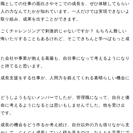
理職としての仕事の面白さやそこでの成長を、ぜひ体験してもらい
一人の力なんてたかが知れています。一人だけでは実現できないよ
で取り組み、成果を出すことができます。
ごくチャレンジングで刺激的じゃないですか？ もちろん難しい
り悔いたりすることもあるけれど、そこできちんと学べばもっと成
いた会社や事業が抱える葛藤も、自分事になって考えるようになり
っと持てると思います。
、成長支援をする仕事が、人間力を鍛えてくれる素晴らしい機会に
でどうしようもないメンバーでしたが、管理職になって、自分と価
懸命に考えるようになるとは思いもしませんでした。他を受け止
のです。
の成長の機会をどう作るか考え続け、自分以外の力も借りながら支
活かして、ぐんぐん成長していく様を見るのは、なんとも言葉にで