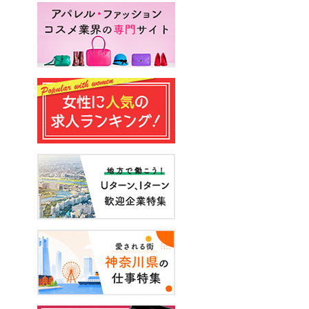
#はじめての転職
#妊娠
#エンジニア
#声優
#スキルアップ
#手に職をつける
#アーティスト
#イベント
#面接
#起業
#健康
#年収・給与
#休み方
#出産
#試写会
#転職経験者
#自己分析
#営業
#転職ニュース
#未経験
#結婚
#芸人
#リスキリング
#アスリート
#子育て
#30代の転職
#Meets！
#チームビルディング
#お金
#リモートワーク
#パラレルキャリア
#D＆I
#大木亜希子
#Ms.Engineer
#生産性アップ
#恋愛
#不妊治療
#人事
#アナウンサー
#やまざきひとみ
#AI
#スタートアップ
#まんきつ
#事務
#地方移住
#40代の転職