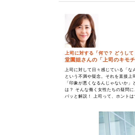
上司に対する「何で？ どうして
堂園姐さんの「上司のキモ
上司に対して日々感じている「な
という不満や疑念。それを直接上
「印象が悪くなるんじゃないか」
は？ そんな働く女性たちの疑問
バッと解説！ 上司って、ホント