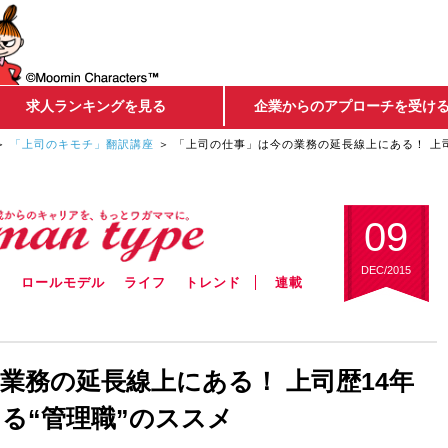
求人ランキングを見る
企業からのアプローチを受け
「上司のキモチ」翻訳講座
「上司の仕事」は今の業務の延長線上にある！ 上司
09
DEC/2015
ウ
ロールモデル
ライフ
トレンド
連載
業務の延長線上にある！ 上司歴14年
る“管理職”のススメ