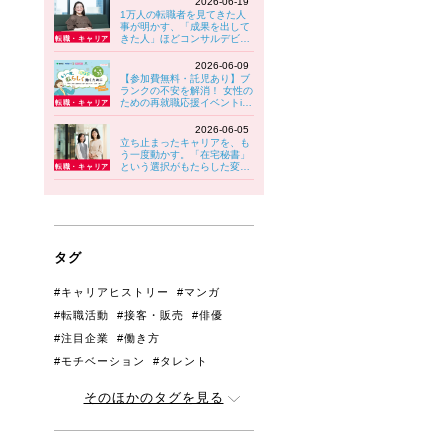
2026-06-19
1万人の転職者を見てきた人
事が明かす、「成果を出して
きた人」ほどコンサルデビュ
ーでつまずきやすい理由
2026-06-09
【参加費無料・託児あり】ブ
ランクの不安を解消！ 女性の
ための再就職応援イベントin
八王子 6/30(火)開催！
2026-06-05
立ち止まったキャリアを、も
う一度動かす。「在宅秘書」
という選択がもたらした変化
【PwC Japanグループ】
タグ
#キャリアヒストリー
#マンガ
#転職活動
#接客・販売
#俳優
#注目企業
#働き方
#モチベーション
#タレント
#管理職・リーダー
#アンケート
そのほかのタグを見る
#人間関係
#育児と両立
#ジェンダー
#生きづらさ