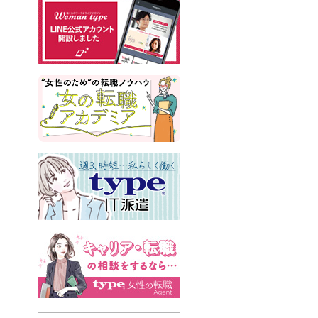
#書類選考
#政治
#インサイドセールス
#占い
#副業
#フリーランス
#サイン本
#横浜市交通局
#資格
#英語
#タスク管理
#国際女性デー
#メルカリ
#読書
#源氏物語
#販売
#落語家
#熱中症
#中野円佳
#生理