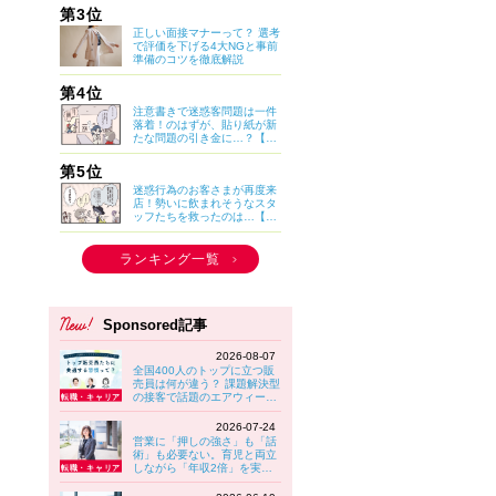
い？】
第3位
正しい面接マナーって？ 選考
で評価を下げる4大NGと事前
準備のコツを徹底解説
第4位
注意書きで迷惑客問題は一件
落着！のはずが、貼り紙が新
たな問題の引き金に…？【マ
イカのアパレル日記 by ぼの
こ】
第5位
迷惑行為のお客さまが再度来
店！勢いに飲まれそうなスタ
ッフたちを救ったのは…【マ
イカのアパレル日記 by ぼの
こ】
ランキング一覧
Sponsored記事
2026-08-07
全国400人のトップに立つ販
売員は何が違う？ 課題解決型
の接客で話題のエアウィーヴ
に見る“選ばれる接客”の共通
習慣
2026-07-24
営業に「押しの強さ」も「話
術」も必要ない。育児と両立
しながら「年収2倍」を実現
する女性が実践していること
【大東建託】