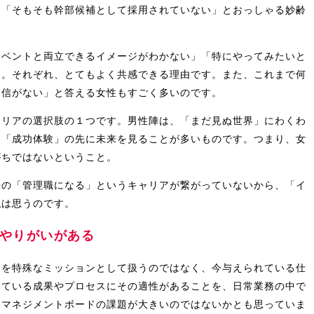
、「そもそも幹部候補として採用されていない」とおっしゃる妙齢
イベントと両立できるイメージがわかない」「特にやってみたいと
す。それぞれ、とてもよく共感できる理由です。また、これまで何
自信がない」と答える女性もすごく多いのです。
ャリアの選択肢の１つです。男性陣は、「まだ見ぬ世界」にわくわ
は「成功体験」の先に未来を見ることが多いものです。つまり、女
がちではないということ。
来の「管理職になる」というキャリアが繋がっていないから、「イ
私は思うのです。
やりがいがある
とを特殊なミッションとして扱うのではなく、今与えられている仕
している成果やプロセスにその適性があることを、日常業務の中で
たマネジメントボードの課題が大きいのではないかとも思っていま