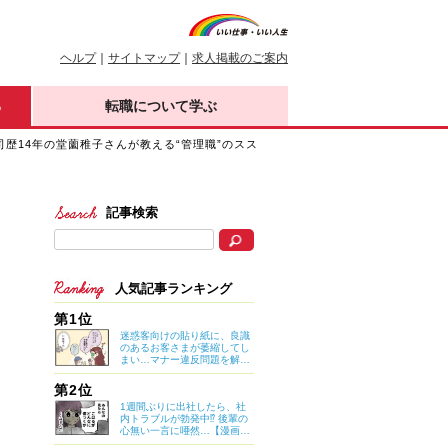
ヘルプ
｜
サイトマップ
｜
求人掲載のご案内
る
転職について学ぶ
歴14年の堂薗稚子さんが教える“管理職”のスス
記事検索
人気記事ランキング
第1位
迷惑客向けの貼り紙に、良識
のあるお客さまが萎縮してし
まい…マナー違反問題を解決
したのは意外なアイデア？
【マイカのアパレル日記 by
第2位
ぼのこ】
1週間ぶりに出社したら、社
内トラブルが勃発中⁉ 後輩の
心無い一言に唖然…【漫画：
妊娠しないのは、誰のせ