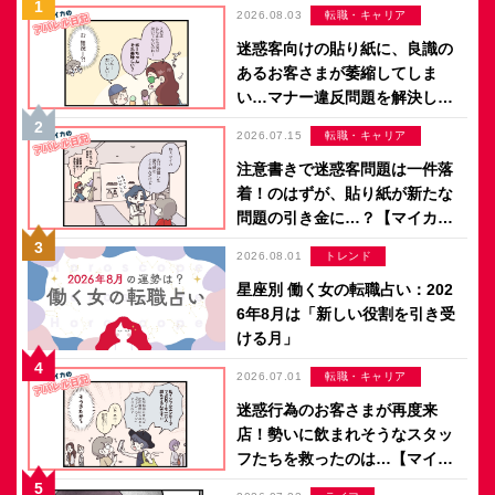
2026.08.03
転職・キャリア
迷惑客向けの貼り紙に、良識の
あるお客さまが萎縮してしま
い…マナー違反問題を解決した
のは意外なアイデア？【マイカ
2026.07.15
転職・キャリア
のアパレル日記 by ぼのこ】
注意書きで迷惑客問題は一件落
着！のはずが、貼り紙が新たな
問題の引き金に…？【マイカの
アパレル日記 by ぼのこ】
2026.08.01
トレンド
星座別 働く女の転職占い：202
6年8月は「新しい役割を引き受
ける月」
2026.07.01
転職・キャリア
迷惑行為のお客さまが再度来
店！勢いに飲まれそうなスタッ
フたちを救ったのは…【マイカ
のアパレル日記 by ぼのこ】