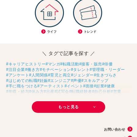
ライフ
トレンド
＼ タグで記事を探す ／
#キャリアヒストリー
#マンガ
#転職活動
#接客・販売
#俳優
#注目企業
#働き方
#モチベーション
#タレント
#管理職・リーダー
#アンケート
#人間関係
#育児と両立
#ジェンダー
#生きづらさ
#はじめての転職
#妊娠
#エンジニア
#声優
#スキルアップ
#手に職をつける
#アーティスト
#イベント
#面接
#起業
#健康
#年収・給与
#休み方
#出産
#試写会
#転職経験者
#自己分析
#営業
#転職ニュース
#未経験
#結婚
#芸人
#リスキリング
#アスリート
#子育て
#30代の転職
#Meets！
#チームビルディング
#お金
もっと見る
#リモートワーク
#パラレルキャリア
#D＆I
#大木亜希子
#Ms.Engineer
#生産性アップ
#恋愛
#不妊治療
#人事
#アナウンサー
#AI
#やまざきひとみ
#スタートアップ
#まんきつ
#事務
#地方移住
#40代の転職
#書類選考
#政治
#インサイドセールス
#占い
#副業
お問い合わせ
#フリーランス
#サイン本
#横浜市交通局
#資格
#英語
#タスク管理
#国際女性デー
#メルカリ
#読書
#源氏物語
#販売
#落語家
#熱中症