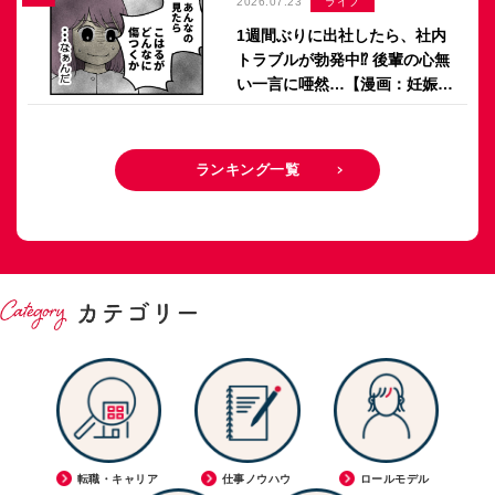
2026.07.23
ライフ
1週間ぶりに出社したら、社内
トラブルが勃発中⁉ 後輩の心無
い一言に唖然…【漫画：妊娠し
ないのは、誰のせい？】
ランキング一覧
転職・キャリア
仕事ノウハウ
ロールモデル