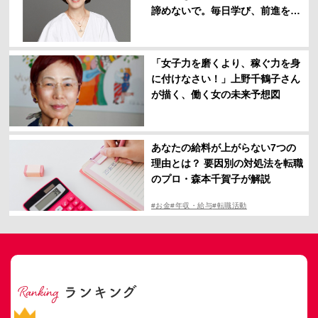
諦めないで。毎日学び、前進を」
【佐々木かをりさん】
「女子力を磨くより、稼ぐ力を身
に付けなさい！」上野千鶴子さん
が描く、働く女の未来予想図
あなたの給料が上がらない7つの
理由とは？ 要因別の対処法を転職
のプロ・森本千賀子が解説
#お金
#年収・給与
#転職活動