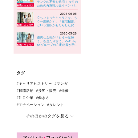
ランクの不安を解消！ 女性の
ための再就職応援イベントin
八王子 6/30(火)開催！
2026-06-05
立ち止まったキャリアを、も
う一度動かす。「在宅秘書」
という選択がもたらした変化
【PwC Japanグループ】
2026-05-29
優秀な女性が「もう一度輝
く」を当たり前に。PwC Jap
anグループの在宅秘書が示す
キャリアの可能性
タグ
#キャリアヒストリー
#マンガ
#転職活動
#接客・販売
#俳優
#注目企業
#働き方
#モチベーション
#タレント
#管理職・リーダー
#アンケート
そのほかのタグを見る
#人間関係
#育児と両立
#ジェンダー
#生きづらさ
#はじめての転職
#妊娠