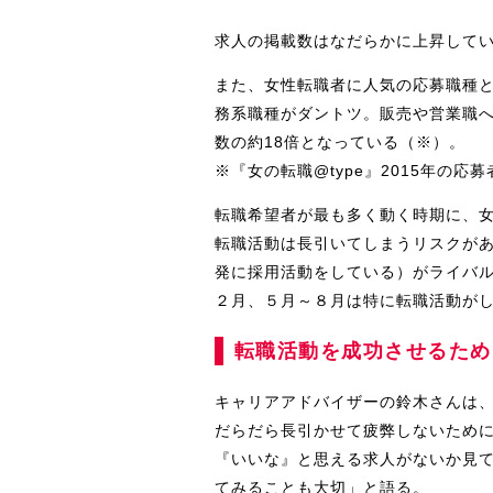
求人の掲載数はなだらかに上昇して
また、女性転職者に人気の応募職種
務系職種がダントツ。販売や営業職
数の約18倍となっている（※）。
※『女の転職@type』2015年の応
転職希望者が最も多く動く時期に、
転職活動は長引いてしまうリスクが
発に採用活動をしている）がライバル
２月、５月～８月は特に転職活動が
転職活動を成功させるため
キャリアアドバイザーの鈴木さんは
だらだら長引かせて疲弊しないため
『いいな』と思える求人がないか見
てみることも大切」と語る。