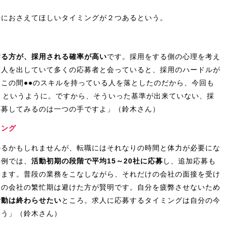
特におさえてほしいタイミングが２つあるという。
する方が、採用される確率が高い
です。採用をする側の心理を考え
求人を出していて多くの応募者と会っていると、採用のハードルが
この間●●のスキルを持っている人を落としたのだから、今回も
』というように。ですから、そういった基準が出来ていない、採
応募してみるのは一つの手ですよ」（鈴木さん）
ミング
かるかもしれませんが、転職にはそれなりの時間と体力が必要にな
事例では、
活動初期の段階で平均15～20社に応募
し、追加応募も
います。普段の業務をこなしながら、それだけの会社の面接を受け
今の会社の繁忙期は避けた方が賢明です。自分を疲弊させないため
活動は終わらせたい
ところ。求人に応募するタイミングは自分の今
ょう」（鈴木さん）