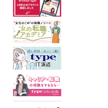
#インサイドセールス
#占い
#副業
#フリーランス
#サイン本
#横浜市交通局
#資格
#英語
#タスク管理
#国際女性デー
#メルカリ
#読書
#源氏物語
#販売
#落語家
#熱中症
#中野円佳
#生理