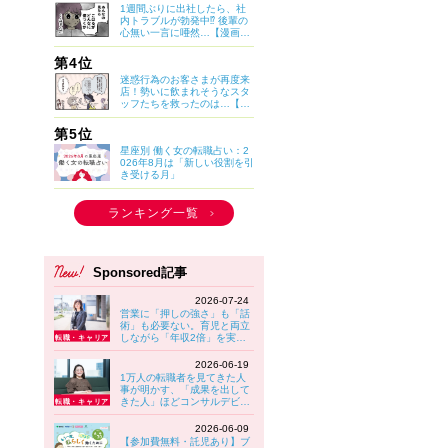
1週間ぶりに出社したら、社
内トラブルが勃発中⁉ 後輩の
心無い一言に唖然…【漫画：
妊娠しないのは、誰のせ
い？】
第4位
迷惑行為のお客さまが再度来
店！勢いに飲まれそうなスタ
ッフたちを救ったのは…【マ
イカのアパレル日記 by ぼの
こ】
第5位
星座別 働く女の転職占い：2
026年8月は「新しい役割を引
き受ける月」
ランキング一覧
Sponsored記事
2026-07-24
営業に「押しの強さ」も「話
術」も必要ない。育児と両立
しながら「年収2倍」を実現
する女性が実践していること
【大東建託】
2026-06-19
1万人の転職者を見てきた人
事が明かす、「成果を出して
きた人」ほどコンサルデビュ
ーでつまずきやすい理由
2026-06-09
【参加費無料・託児あり】ブ