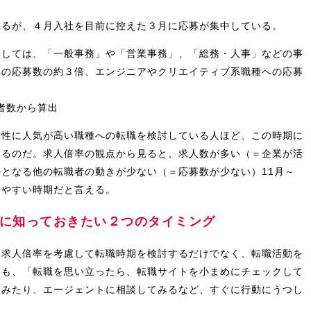
いるが、４月入社を目前に控えた３月に応募が集中している。
としては、「一般事務」や「営業事務」、「総務・人事」などの事
への応募数の約３倍、エンジニアやクリエイティブ系職種への応募
募者数から算出
女性に人気が高い職種への転職を検討している人ほど、この時期に
あるのだ。求人倍率の観点から見ると、求人数が多い（＝企業が活
となる他の転職者の動きが少ない（＝応募数が少ない）11月～
しやすい時期だと言える。
に知っておきたい２つのタイミング
、求人倍率を考慮して転職時期を検討するだけでなく、転職活動を
にも、「転職を思い立ったら、転職サイトを小まめにチェックして
てみたり、エージェントに相談してみるなど、すぐに行動にうつし