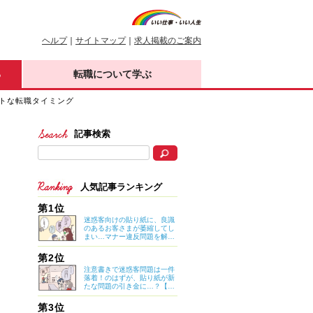
ヘルプ
｜
サイトマップ
｜
求人掲載のご案内
る
転職について学ぶ
トな転職タイミング
記事検索
人気記事ランキング
第1位
迷惑客向けの貼り紙に、良識
のあるお客さまが萎縮してし
まい…マナー違反問題を解決
したのは意外なアイデア？
【マイカのアパレル日記 by
第2位
ぼのこ】
注意書きで迷惑客問題は一件
落着！のはずが、貼り紙が新
たな問題の引き金に…？【マ
イカのアパレル日記 by ぼの
こ】
第3位