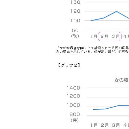
『女の転職@type』上で計測された月間の応
きの増減を示している。値が高いほど、応募数
【グラフ２】