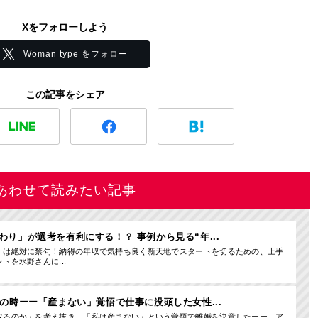
Xをフォローしよう
Woman type をフォロー
この記事をシェア
あわせて読みたい記事
わり」が選考を有利にする！？ 事例から見る“年...
」は絶対に禁句！納得の年収で気持ち良く新天地でスタートを切るための、上手
トを水野さんに...
択の時ーー「産まない」覚悟で仕事に没頭した女性...
取るのか」を考え抜き、「私は産まない」という覚悟で離婚を決意したーー。ア