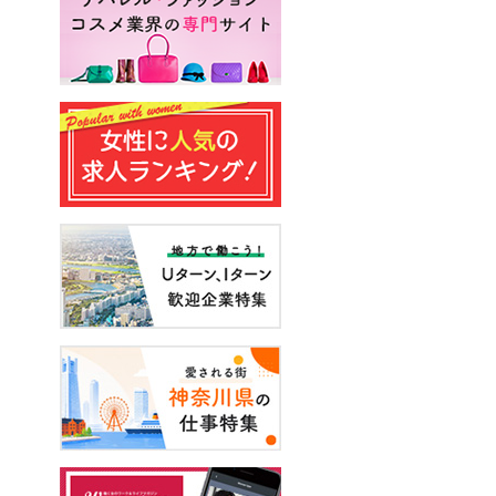
#エンジニア
#声優
#スキルアップ
#手に職をつける
#アーティスト
#イベント
#面接
#起業
#健康
#年収・給与
#休み方
#出産
#試写会
#転職経験者
#自己分析
#営業
#転職ニュース
#未経験
#結婚
#芸人
#リスキリング
#アスリート
#子育て
#30代の転職
#Meets！
#チームビルディング
#お金
#リモートワーク
#パラレルキャリア
#D＆I
#大木亜希子
#Ms.Engineer
#生産性アップ
#恋愛
#不妊治療
#人事
#アナウンサー
#やまざきひとみ
#AI
#スタートアップ
#まんきつ
#事務
#地方移住
#40代の転職
#書類選考
#政治