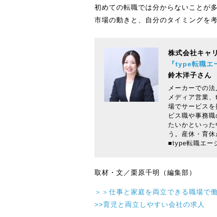
初めての転職では分からないことが
市場の動きと、自分のタイミングを
株式会社キャ
『type転職
鈴木洋子さん
メーカーでの法
メディア営業、
場でサービスを
ビス職や事務職
たいかといった
う。産休・育休
■type転職エー
取材・文／栗原千明（編集部）
＞＞仕事と家庭を両立できる職場で
>>育児と両立しやすい会社の求人