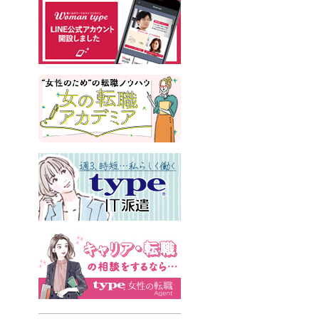
#書類選考
#政治
#インサイドセールス
#占い
#副業
#フリーランス
#サイン本
#横浜市交通局
#資格
#英語
#タスク管理
#国際女性デー
#メルカリ
#読書
#源氏物語
#販売
#落語家
#熱中症
#中野円佳
#生理