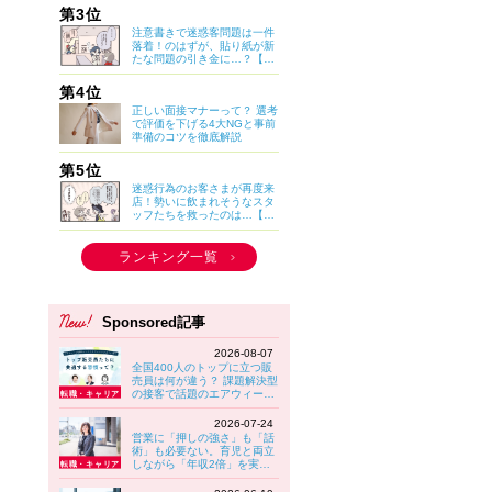
い？】
第3位
注意書きで迷惑客問題は一件
落着！のはずが、貼り紙が新
たな問題の引き金に…？【マ
イカのアパレル日記 by ぼの
こ】
第4位
正しい面接マナーって？ 選考
で評価を下げる4大NGと事前
準備のコツを徹底解説
第5位
迷惑行為のお客さまが再度来
店！勢いに飲まれそうなスタ
ッフたちを救ったのは…【マ
イカのアパレル日記 by ぼの
こ】
ランキング一覧
Sponsored記事
2026-08-07
全国400人のトップに立つ販
売員は何が違う？ 課題解決型
の接客で話題のエアウィーヴ
に見る“選ばれる接客”の共通
習慣
2026-07-24
営業に「押しの強さ」も「話
術」も必要ない。育児と両立
しながら「年収2倍」を実現
する女性が実践していること
【大東建託】