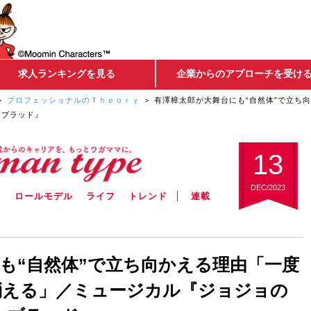
求人ランキングを見る
企業からのアプローチを受け
プロフェッショナルのＴｈｅｏｒｙ
有澤樟太郎が大舞台にも“自然体”で立ち
ムブラッド』
13
DEC/2023
ウ
ロールモデル
ライフ
トレンド
連載
も“自然体”で立ち向かえる理由「一度
消える」／ミュージカル『ジョジョの