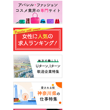
#はじめての転職
#妊娠
#エンジニア
#声優
#スキルアップ
#手に職をつける
#アーティスト
#イベント
#面接
#起業
#健康
#年収・給与
#休み方
#出産
#試写会
#転職経験者
#自己分析
#営業
#転職ニュース
#未経験
#結婚
#芸人
#リスキリング
#アスリート
#子育て
#30代の転職
#Meets！
#チームビルディング
#お金
#リモートワーク
#パラレルキャリア
#D＆I
#大木亜希子
#Ms.Engineer
#生産性アップ
#恋愛
#不妊治療
#人事
#アナウンサー
#やまざきひとみ
#AI
#スタートアップ
#まんきつ
#事務
#地方移住
#40代の転職