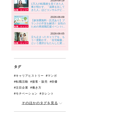
2026-06-19
1万人の転職者を見てきた人
事が明かす、「成果を出して
きた人」ほどコンサルデビュ
ーでつまずきやすい理由
2026-06-09
【参加費無料・託児あり】ブ
ランクの不安を解消！ 女性の
ための再就職応援イベントin
八王子 6/30(火)開催！
2026-06-05
立ち止まったキャリアを、も
う一度動かす。「在宅秘書」
という選択がもたらした変化
【PwC Japanグループ】
タグ
#キャリアヒストリー
#マンガ
#転職活動
#接客・販売
#俳優
#注目企業
#働き方
#モチベーション
#タレント
#管理職・リーダー
#アンケート
そのほかのタグを見る
#人間関係
#育児と両立
#ジェンダー
#生きづらさ