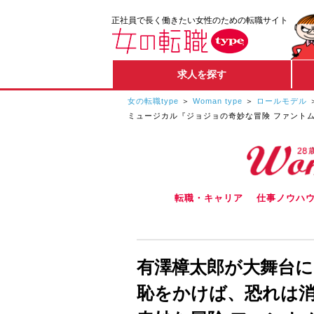
正社員で長く働きたい女性のための転職サイト
求人を探す
女の転職type
Woman type
ロールモデル
ミュージカル『ジョジョの奇妙な冒険 ファント
転職・キャリア
仕事ノウハ
有澤樟太郎が大舞台に
恥をかけば、恐れは