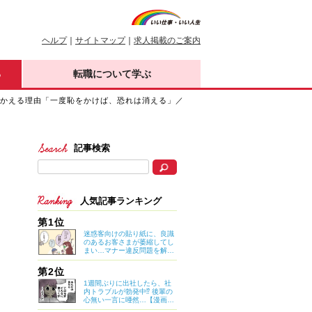
ヘルプ
｜
サイトマップ
｜
求人掲載のご案内
る
転職について学ぶ
向かえる理由「一度恥をかけば、恐れは消える」／
記事検索
人気記事ランキング
第1位
迷惑客向けの貼り紙に、良識
のあるお客さまが萎縮してし
まい…マナー違反問題を解決
したのは意外なアイデア？
【マイカのアパレル日記 by
第2位
ぼのこ】
1週間ぶりに出社したら、社
内トラブルが勃発中⁉ 後輩の
心無い一言に唖然…【漫画：
妊娠しないのは、誰のせ