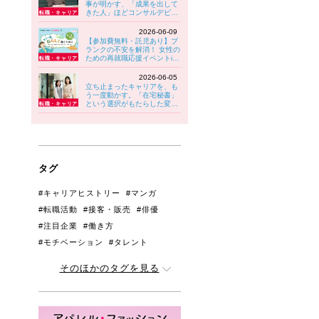
事が明かす、「成果を出して
きた人」ほどコンサルデビュ
ーでつまずきやすい理由
2026-06-09
【参加費無料・託児あり】ブ
ランクの不安を解消！ 女性の
ための再就職応援イベントin
八王子 6/30(火)開催！
2026-06-05
立ち止まったキャリアを、も
う一度動かす。「在宅秘書」
という選択がもたらした変化
【PwC Japanグループ】
タグ
#キャリアヒストリー
#マンガ
#転職活動
#接客・販売
#俳優
#注目企業
#働き方
#モチベーション
#タレント
#管理職・リーダー
#アンケート
そのほかのタグを見る
#人間関係
#育児と両立
#ジェンダー
#生きづらさ
#はじめての転職
#妊娠