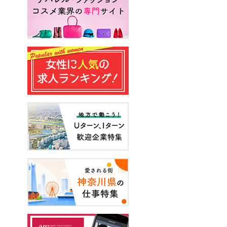
#エンジニア
#声優
#スキルアップ
#手に職をつける
#アーティスト
#イベント
#面接
#起業
#健康
#年収・給与
#休み方
#出産
#試写会
#転職経験者
#自己分析
#営業
#転職ニュース
#未経験
#結婚
#芸人
#リスキリング
#アスリート
#子育て
#30代の転職
#Meets！
#チームビルディング
#お金
#リモートワーク
#パラレルキャリア
#D＆I
#大木亜希子
#Ms.Engineer
#生産性アップ
#恋愛
#不妊治療
#人事
#アナウンサー
#やまざきひとみ
#AI
#スタートアップ
#まんきつ
#事務
#地方移住
#40代の転職
#書類選考
#政治