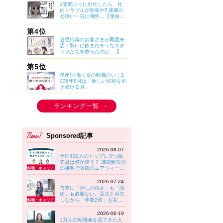
1週間ぶりに出社したら、社
内トラブルが勃発中⁉ 後輩の
心無い一言に唖然…【漫画：
妊娠しないのは、誰のせ
い？】
第4位
迷惑行為のお客さまが再度来
店！勢いに飲まれそうなスタ
ッフたちを救ったのは…【マ
イカのアパレル日記 by ぼの
こ】
第5位
星座別 働く女の転職占い：2
026年8月は「新しい役割を引
き受ける月」
ランキング一覧
Sponsored記事
2026-08-07
全国400人のトップに立つ販
売員は何が違う？ 課題解決型
の接客で話題のエアウィーヴ
に見る“選ばれる接客”の共通
習慣
2026-07-24
営業に「押しの強さ」も「話
術」も必要ない。育児と両立
しながら「年収2倍」を実現
する女性が実践していること
【大東建託】
2026-06-19
1万人の転職者を見てきた人