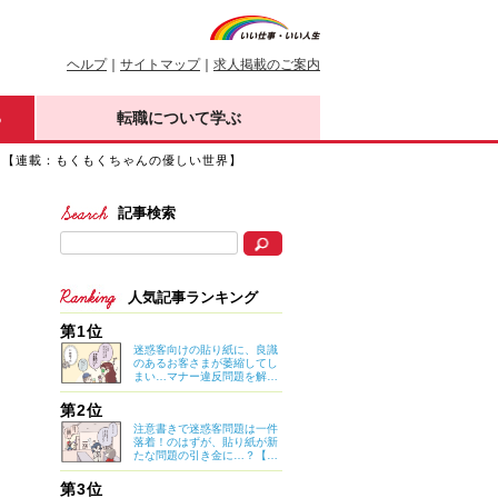
ヘルプ
｜
サイトマップ
｜
求人掲載のご案内
る
転職について学ぶ
コ【連載：もくもくちゃんの優しい世界】
記事検索
人気記事ランキング
第1位
迷惑客向けの貼り紙に、良識
のあるお客さまが萎縮してし
まい…マナー違反問題を解決
したのは意外なアイデア？
【マイカのアパレル日記 by
第2位
ぼのこ】
注意書きで迷惑客問題は一件
落着！のはずが、貼り紙が新
たな問題の引き金に…？【マ
イカのアパレル日記 by ぼの
こ】
第3位