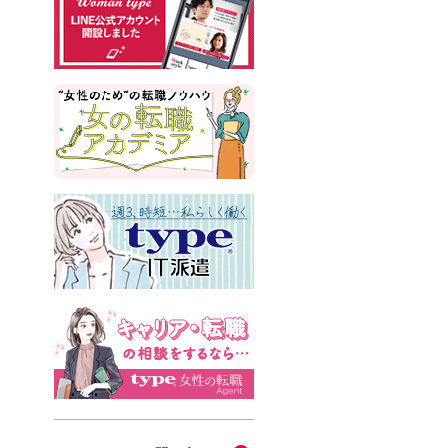
#インサイドセールス
#占い
#副業
#フリーランス
#サイン本
#横浜市交通局
#資格
#英語
#タスク管理
#国際女性デー
#メルカリ
#読書
#源氏物語
#販売
#落語家
#熱中症
#中野円佳
#生理