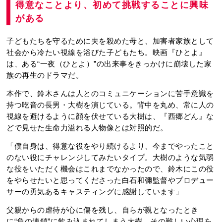
得意なことより、初めて挑戦することに興味
がある
子どもたちを守るために夫を殺めた母と、加害者家族として
社会から冷たい視線を浴びた子どもたち。映画『ひとよ』
は、ある“一夜（ひとよ）”の出来事をきっかけに崩壊した家
族の再生のドラマだ。
本作で、鈴木さんは人とのコミュニケーションに苦手意識を
持つ吃音の長男・大樹を演じている。背中を丸め、常に人の
視線を避けるように顔を伏せている大樹は、『西郷どん』な
どで見せた生命力溢れる人物像とは対照的だ。
「僕自身は、得意な役をやり続けるより、今までやったこと
のない役にチャレンジしてみたいタイプ。大樹のような気弱
な役をいただく機会はこれまでなかったので、鈴木にこの役
をやらせたいと思ってくださった白石和彌監督やプロデュー
サーの勇気あるキャスティングに感謝しています」
父親からの虐待が心に傷を残し、自らが親となったとき
に“負の連鎖”に飲み込まれてしまう大樹。その難しい心理を