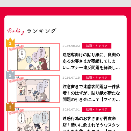
2026.08.03
転職・キャリア
迷惑客向けの貼り紙に、良識の
あるお客さまが萎縮してしま
い…マナー違反問題を解決した
のは意外なアイデア？【マイカ
2026.07.15
転職・キャリア
のアパレル日記 by ぼのこ】
注意書きで迷惑客問題は一件落
着！のはずが、貼り紙が新たな
問題の引き金に…？【マイカの
アパレル日記 by ぼのこ】
2026.07.01
転職・キャリア
迷惑行為のお客さまが再度来
店！勢いに飲まれそうなスタッ