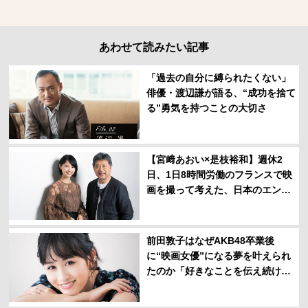
あわせて読みたい記事
「過去の自分に縛られたくない」
俳優・渡辺謙が語る、“成功を捨て
る”勇気を持つことの大切さ
【宮﨑あおい×是枝裕和】週休2
日、1日8時間労働のフランスで映
画を撮って考えた、日本のエンタ
メ業界の働き方
前田敦子はなぜAKB48卒業後
に“映画女優”になる夢を叶えられ
たのか「好きなことを伝え続ける
って大事です」