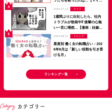
フたちを救ったのは…【マイカ
のアパレル日記 by ぼのこ】
2026.07.23
ライフ
1週間ぶりに出社したら、社内
トラブルが勃発中⁉ 後輩の心無
い一言に唖然…【漫画：妊娠し
ないのは、誰のせい？】
2026.08.01
トレンド
星座別 働く女の転職占い：202
6年8月は「新しい役割を引き受
ける月」
ランキング一覧