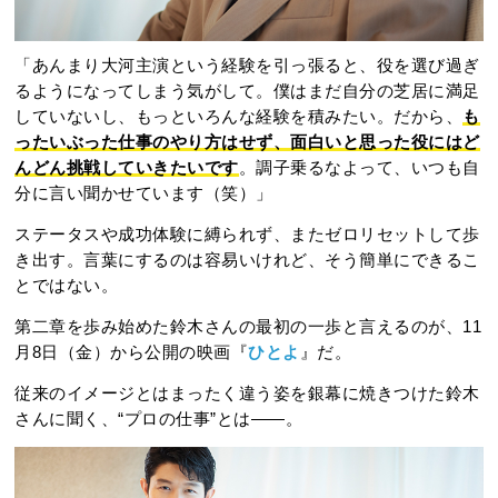
「あんまり大河主演という経験を引っ張ると、役を選び過ぎ
るようになってしまう気がして。僕はまだ自分の芝居に満足
していないし、もっといろんな経験を積みたい。だから、
も
ったいぶった仕事のやり方はせず、面白いと思った役にはど
んどん挑戦していきたいです
。調子乗るなよって、いつも自
分に言い聞かせています（笑）」
ステータスや成功体験に縛られず、またゼロリセットして歩
き出す。言葉にするのは容易いけれど、そう簡単にできるこ
とではない。
第二章を歩み始めた鈴木さんの最初の一歩と言えるのが、11
月8日（金）から公開の映画『
ひとよ
』だ。
従来のイメージとはまったく違う姿を銀幕に焼きつけた鈴木
さんに聞く、“プロの仕事”とは――。