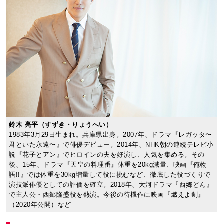
鈴木 亮平（すずき・りょうへい）
1983年3月29日生まれ。兵庫県出身。2007年、ドラマ『レガッタ〜
君といた永遠〜』で俳優デビュー。2014年、NHK朝の連続テレビ小
説『花子とアン』でヒロインの夫を好演し、人気を集める。その
後、15年、ドラマ『天皇の料理番』体重を20kg減量、映画『俺物
語!!』では体重を30kg増量して役に挑むなど、徹底した役づくりで
演技派俳優としての評価を確立。2018年、大河ドラマ『西郷どん』
で主人公・西郷隆盛役を熱演。今後の待機作に映画『燃えよ剣』
（2020年公開）など