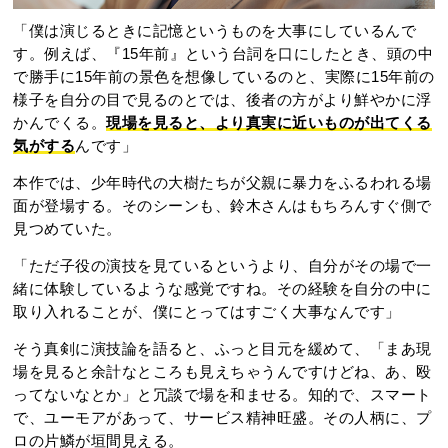
「僕は演じるときに記憶というものを大事にしているんで
す。例えば、『15年前』という台詞を口にしたとき、頭の中
で勝手に15年前の景色を想像しているのと、実際に15年前の
様子を自分の目で見るのとでは、後者の方がより鮮やかに浮
かんでくる。
現場を見ると、より真実に近いものが出てくる
気がする
んです」
本作では、少年時代の大樹たちが父親に暴力をふるわれる場
面が登場する。そのシーンも、鈴木さんはもちろんすぐ側で
見つめていた。
「ただ子役の演技を見ているというより、自分がその場で一
緒に体験しているような感覚ですね。その経験を自分の中に
取り入れることが、僕にとってはすごく大事なんです」
そう真剣に演技論を語ると、ふっと目元を緩めて、「まあ現
場を見ると余計なところも見えちゃうんですけどね、あ、殴
ってないなとか」と冗談で場を和ませる。知的で、スマート
で、ユーモアがあって、サービス精神旺盛。その人柄に、プ
ロの片鱗が垣間見える。