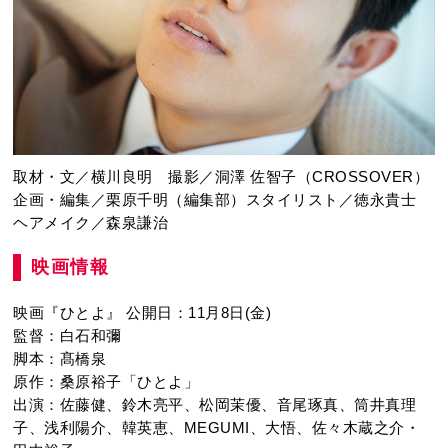
取材・文／横川良明 撮影／洞澤 佐智子（CROSSOVER）
企画・編集／栗原千明（編集部）スタイリスト／徳永貴士
ヘアメイク／森泉謙治
映画情報
映画『ひとよ』 公開日：11月8日(金)
監督：白石和彌
脚本：髙橋泉
原作：桑原裕子「ひとよ」
出演：佐藤健、鈴木亮平、松岡茉優、音尾琢真、筒井真理
子、浅利陽介、韓英恵、MEGUMI、大悟、佐々木蔵之介・