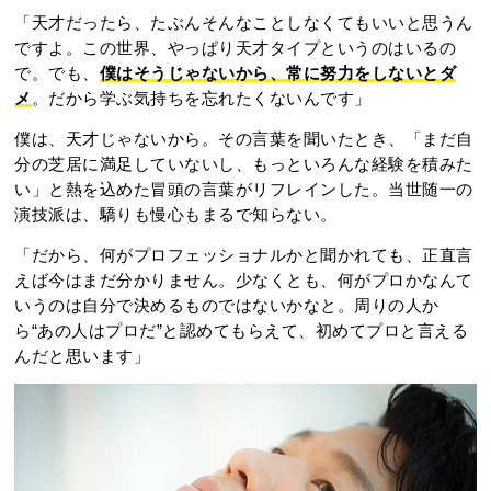
「天才だったら、たぶんそんなことしなくてもいいと思うん
ですよ。この世界、やっぱり天才タイプというのはいるの
で。でも、
僕はそうじゃないから、常に努力をしないとダ
メ
。だから学ぶ気持ちを忘れたくないんです」
僕は、天才じゃないから。その言葉を聞いたとき、「まだ自
分の芝居に満足していないし、もっといろんな経験を積みた
い」と熱を込めた冒頭の言葉がリフレインした。当世随一の
演技派は、驕りも慢心もまるで知らない。
「だから、何がプロフェッショナルかと聞かれても、正直言
えば今はまだ分かりません。少なくとも、何がプロかなんて
いうのは自分で決めるものではないかなと。周りの人か
ら“あの人はプロだ”と認めてもらえて、初めてプロと言える
んだと思います」