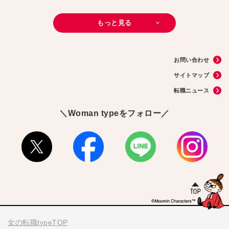
#転職ニュース
#未経験
#結婚
#芸人
#リスキリング
#アスリート
#子育て
#30代の転職
#Meets！
#チームビルディング
#お金
もっと見る
#リモートワーク
#パラレルキャリア
#D＆I
#大木亜希子
#Ms.Engineer
#生産性アップ
#恋愛
#不妊治療
#人事
#アナウンサー
#AI
#やまざきひとみ
#スタートアップ
#まんきつ
#事務
#地方移住
#40代の転職
#書類選考
#政治
#インサイドセールス
#占い
#副業
お問い合わせ
#フリーランス
#サイン本
#横浜市交通局
#資格
#英語
#タスク管理
#国際女性デー
#メルカリ
#読書
#源氏物語
#販売
#落語家
#熱中症
サイトマップ
#中野円佳
#生理
転職ニュース
＼Woman typeをフォロー／
女の転職typeTOP