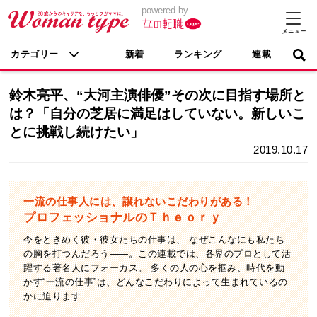
powered by
カテゴリー
新着
ランキング
連載
鈴木亮平、“大河主演俳優”その次に目指す場所と
は？「自分の芝居に満足はしていない。新しいこ
とに挑戦し続けたい」
2019.10.17
一流の仕事人には、譲れないこだわりがある！
プロフェッショナルのＴｈｅｏｒｙ
今をときめく彼・彼女たちの仕事は、 なぜこんなにも私たち
の胸を打つんだろう――。この連載では、各界のプロとして活
躍する著名人にフォーカス。 多くの人の心を掴み、時代を動
かす“一流の仕事”は、どんなこだわりによって生まれているの
かに迫ります