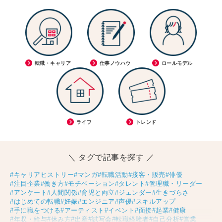
転職・キャリア
仕事ノウハウ
ロールモデル
ライフ
トレンド
＼ タグで記事を探す ／
#キャリアヒストリー
#マンガ
#転職活動
#接客・販売
#俳優
#注目企業
#働き方
#モチベーション
#タレント
#管理職・リーダー
#アンケート
#人間関係
#育児と両立
#ジェンダー
#生きづらさ
#はじめての転職
#妊娠
#エンジニア
#声優
#スキルアップ
#手に職をつける
#アーティスト
#イベント
#面接
#起業
#健康
#年収・給与
#休み方
#出産
#試写会
#転職経験者
#自己分析
#営業