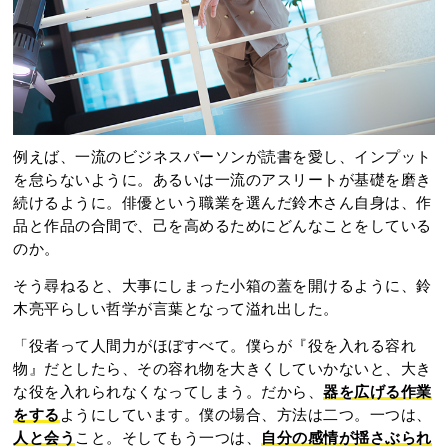
例えば、一流のビジネスパーソンが読書を愛し、インプット
を怠らないように。あるいは一流のアスリートが基礎を磨き
続けるように。俳優という職業を選んだ鈴木さん自身は、作
品と作品の合間で、己を高めるためにどんなことをしている
のか。
そう尋ねると、大事にしまった小箱の蓋を開けるように、鈴
木亮平らしい哲学が言葉となって溢れ出した。
「役者って人間力がほぼすべて。僕らが『役を入れる容れ
物』だとしたら、その容れ物を大きくしていかないと、大き
な役を入れられなくなってしまう。だから、
器を広げる作業
をする
ようにしています。僕の場合、方法は二つ。一つは、
人と会う
こと。そしてもう一つは、
自分の感情が揺さぶられ