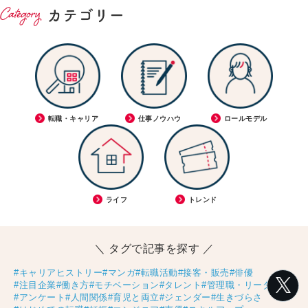
転職・キャリア
仕事ノウハウ
ロールモデル
ライフ
トレンド
＼ タグで記事を探す ／
#キャリアヒストリー
#マンガ
#転職活動
#接客・販売
#俳優
#注目企業
#働き方
#モチベーション
#タレント
#管理職・リーダー
#アンケート
#人間関係
#育児と両立
#ジェンダー
#生きづらさ