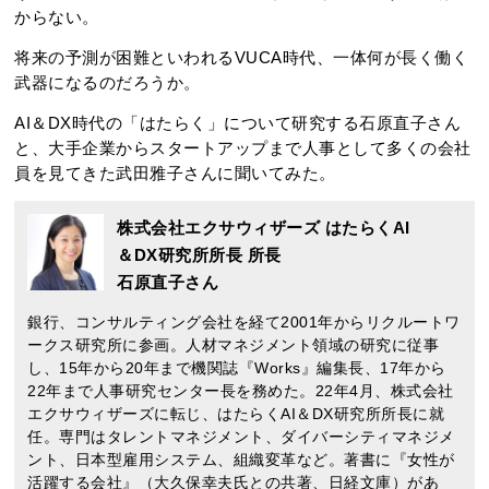
からない。
将来の予測が困難といわれるVUCA時代、一体何が長く働く
武器になるのだろうか。
AI＆DX時代の「はたらく」について研究する石原直子さん
と、大手企業からスタートアップまで人事として多くの会社
員を見てきた武田雅子さんに聞いてみた。
株式会社エクサウィザーズ はたらくAI
＆DX研究所所長 所長
石原直子さん
銀行、コンサルティング会社を経て2001年からリクルートワ
ークス研究所に参画。人材マネジメント領域の研究に従事
し、15年から20年まで機関誌『Works』編集長、17年から
22年まで人事研究センター長を務めた。22年4月、株式会社
エクサウィザーズに転じ、はたらくAI＆DX研究所所長に就
任。専門はタレントマネジメント、ダイバーシティマネジメ
ント、日本型雇用システム、組織変革など。著書に『女性が
活躍する会社』（大久保幸夫氏との共著、日経文庫）があ