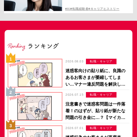
を見極める重要性
#AI
#転職経験者
#キャリアヒストリー
2026.08.03
転職・キャリア
迷惑客向けの貼り紙に、良識の
あるお客さまが萎縮してしま
い…マナー違反問題を解決した
のは意外なアイデア？【マイカ
2026.07.15
転職・キャリア
のアパレル日記 by ぼのこ】
注意書きで迷惑客問題は一件落
着！のはずが、貼り紙が新たな
問題の引き金に…？【マイカの
アパレル日記 by ぼのこ】
2026.07.01
転職・キャリア