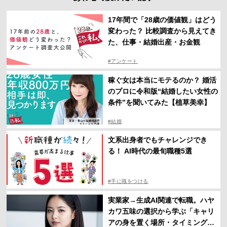
17年間で「28歳の価値観」はどう
変わった？ 比較調査から見えてき
た、仕事・結婚出産・お金観
#アンケート
稼ぐ女は本当にモテるのか？ 婚活
のプロに令和版“結婚したい女性の
条件”を聞いてみた【植草美幸】
#結婚
文系出身者でもチャレンジでき
る！ AI時代の最旬職種5選
#手に職をつける
実業家→生成AI関連で転職。ハヤ
カワ五味の選択から学ぶ「キャリ
アの身を置く場所・タイミング」