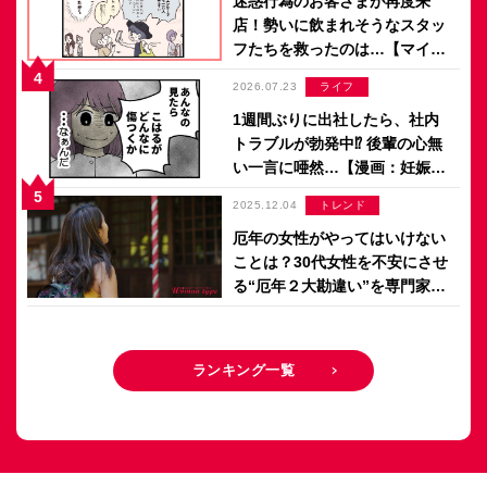
迷惑行為のお客さまが再度来
店！勢いに飲まれそうなスタッ
フたちを救ったのは…【マイカ
のアパレル日記 by ぼのこ】
2026.07.23
ライフ
1週間ぶりに出社したら、社内
トラブルが勃発中⁉ 後輩の心無
い一言に唖然…【漫画：妊娠し
ないのは、誰のせい？】
2025.12.04
トレンド
厄年の女性がやってはいけない
ことは？30代女性を不安にさせ
る“厄年２大勘違い”を専門家が
解説【2026年版厄年早見表付
き】
ランキング一覧