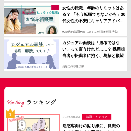
#転職活動
女性の転職、年齢のリミットはあ
る？ 「もう転職できないかも」30
代女性の不安にキャリアアドバイ
ザーが回答
#30代の転職
#はじめての転職
#転職活動
カジュアル面談は「選考ではな
い」って言うけれど……？ 採用担
当者が転職者に抱く、葛藤と願望
#面接
#転職活動
2026.08.03
転職・キャリア
迷惑客向けの貼り紙に、良識の