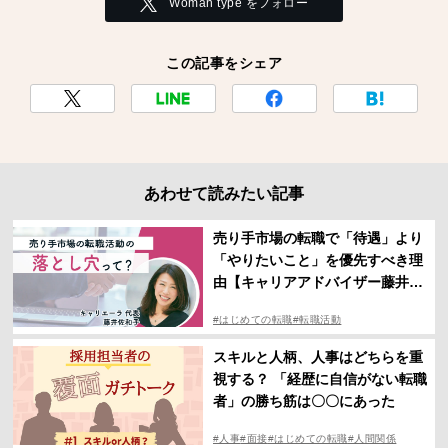
Woman type をフォロー
この記事をシェア
あわせて読みたい記事
売り手市場の転職で「待遇」より
「やりたいこと」を優先すべき理
由【キャリアアドバイザー藤井佐
和子】
#はじめての転職
#転職活動
スキルと人柄、人事はどちらを重
視する？ 「経歴に自信がない転職
者」の勝ち筋は〇〇にあった
#人事
#面接
#はじめての転職
#人間関係