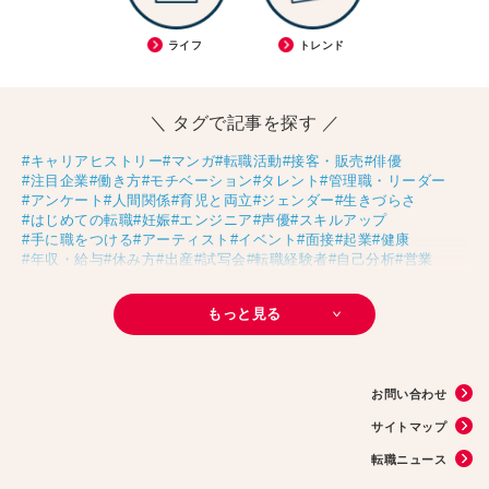
ライフ
トレンド
＼ タグで記事を探す ／
#キャリアヒストリー
#マンガ
#転職活動
#接客・販売
#俳優
#注目企業
#働き方
#モチベーション
#タレント
#管理職・リーダー
#アンケート
#人間関係
#育児と両立
#ジェンダー
#生きづらさ
#はじめての転職
#妊娠
#エンジニア
#声優
#スキルアップ
#手に職をつける
#アーティスト
#イベント
#面接
#起業
#健康
#年収・給与
#休み方
#出産
#試写会
#転職経験者
#自己分析
#営業
#転職ニュース
#未経験
#結婚
#芸人
#リスキリング
#アスリート
#子育て
#30代の転職
#Meets！
#チームビルディング
#お金
もっと見る
#リモートワーク
#パラレルキャリア
#D＆I
#大木亜希子
#Ms.Engineer
#生産性アップ
#恋愛
#不妊治療
#人事
#アナウンサー
#AI
#やまざきひとみ
#スタートアップ
#まんきつ
#事務
#地方移住
#40代の転職
#書類選考
#政治
#インサイドセールス
#占い
#副業
お問い合わせ
#フリーランス
#サイン本
#横浜市交通局
#資格
#英語
#タスク管理
#国際女性デー
#メルカリ
#読書
#源氏物語
#販売
#落語家
#熱中症
サイトマップ
#中野円佳
#生理
転職ニュース