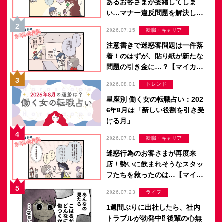
あるお客さまが萎縮してしま
い…マナー違反問題を解決した
のは意外なアイデア？【マイカ
2026.07.15
転職・キャリア
のアパレル日記 by ぼのこ】
注意書きで迷惑客問題は一件落
着！のはずが、貼り紙が新たな
問題の引き金に…？【マイカの
アパレル日記 by ぼのこ】
2026.08.01
トレンド
星座別 働く女の転職占い：202
6年8月は「新しい役割を引き受
ける月」
2026.07.01
転職・キャリア
迷惑行為のお客さまが再度来
店！勢いに飲まれそうなスタッ
フたちを救ったのは…【マイカ
のアパレル日記 by ぼのこ】
2026.07.23
ライフ
1週間ぶりに出社したら、社内
トラブルが勃発中⁉ 後輩の心無