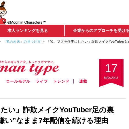
求人ランキングを見る
企業からのアプローチを受け
「私の未来」の見つけ方
「私、ブスを仕事にしたい」詐欺メイクYouTuber
17
MAY/2023
ウ
ロールモデル
ライフ
トレンド
連載
い」詐欺メイクYouTuber足の裏
嫌い”なまま7年配信を続ける理由