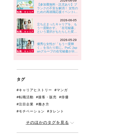
2026-06-09
【参加費無料・託児あり】ブ
ランクの不安を解消！ 女性の
ための再就職応援イベントin
八王子 6/30(火)開催！
2026-06-05
立ち止まったキャリアを、も
う一度動かす。「在宅秘書」
という選択がもたらした変化
【PwC Japanグループ】
2026-05-29
優秀な女性が「もう一度輝
く」を当たり前に。PwC Jap
anグループの在宅秘書が示す
キャリアの可能性
タグ
#キャリアヒストリー
#マンガ
#転職活動
#接客・販売
#俳優
#注目企業
#働き方
#モチベーション
#タレント
#管理職・リーダー
#アンケート
そのほかのタグを見る
#人間関係
#育児と両立
#ジェンダー
#生きづらさ