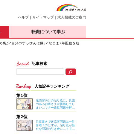
ヘルプ
｜
サイトマップ
｜
求人掲載のご案内
る
転職について学ぶ
足の裏が“自分のすっぴんは嫌い”なまま7年配信を続
記事検索
人気記事ランキング
第1位
迷惑客向けの貼り紙に、良識
のあるお客さまが萎縮してし
まい…マナー違反問題を解決
したのは意外なアイデア？
【マイカのアパレル日記 by
第2位
ぼのこ】
注意書きで迷惑客問題は一件
落着！のはずが、貼り紙が新
たな問題の引き金に…？【マ
イカのアパレル日記 by ぼの