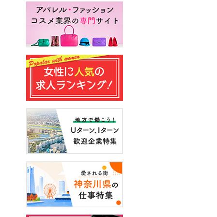
#はじめての転職
#妊娠
#エンジニア
#声優
#スキルアップ
#手に職をつける
#アーティスト
#イベント
#面接
#起業
#健康
#年収・給与
#休み方
#出産
#試写会
#転職経験者
#自己分析
#営業
#転職ニュース
#未経験
#結婚
#芸人
#リスキリング
#アスリート
#子育て
#30代の転職
#Meets！
#チームビルディング
#お金
#リモートワーク
#パラレルキャリア
#D＆I
#大木亜希子
#Ms.Engineer
#生産性アップ
#恋愛
#不妊治療
#人事
#アナウンサー
#やまざきひとみ
#AI
#スタートアップ
#まんきつ
#事務
#地方移住
#40代の転職