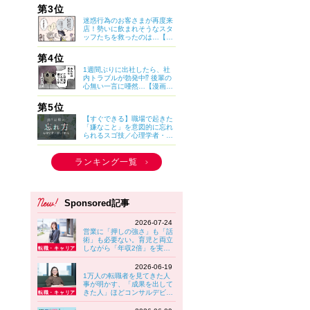
こ】
第3位
迷惑行為のお客さまが再度来
店！勢いに飲まれそうなスタ
ッフたちを救ったのは…【マ
イカのアパレル日記 by ぼの
こ】
第4位
1週間ぶりに出社したら、社
内トラブルが勃発中⁉ 後輩の
心無い一言に唖然…【漫画：
妊娠しないのは、誰のせ
い？】
第5位
【すぐできる】職場で起きた
「嫌なこと」を意図的に忘れ
られるスゴ技／心理学者・小
林正法さん
ランキング一覧
Sponsored記事
2026-07-24
営業に「押しの強さ」も「話
術」も必要ない。育児と両立
しながら「年収2倍」を実現
する女性が実践していること
【大東建託】
2026-06-19
1万人の転職者を見てきた人
事が明かす、「成果を出して
きた人」ほどコンサルデビュ
ーでつまずきやすい理由