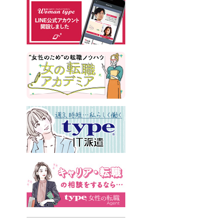
#書類選考
#政治
#インサイドセールス
#占い
#副業
#フリーランス
#サイン本
#横浜市交通局
#資格
#英語
#タスク管理
#国際女性デー
#メルカリ
#読書
#源氏物語
#販売
#落語家
#熱中症
#中野円佳
#生理