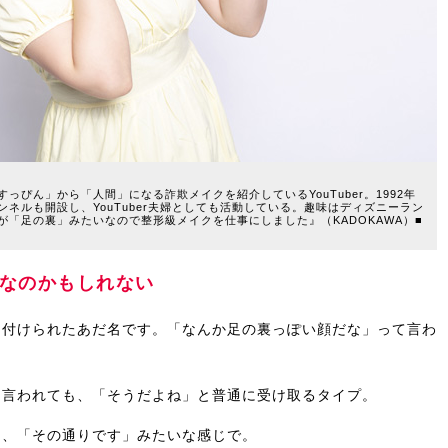
ぴん」から「人間」になる詐欺メイクを紹介しているYouTuber。1992年
ネルも開設し、YouTuber夫婦としても活動している。趣味はディズニーラン
「足の裏」みたいなので整形級メイクを仕事にしました』（KADOKAWA）■
なのかもしれない
ら付けられたあだ名です。「なんか足の裏っぽい顔だな」って言わ
を言われても、「そうだよね」と普通に受け取るタイプ。
ら、「その通りです」みたいな感じで。