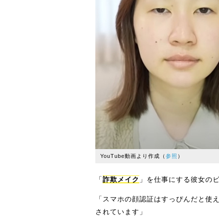
YouTube動画より作成（
参照
）
「
詐欺メイク
」を仕事にする彼女の
「スマホの顔認証はすっぴんだと使
されています」