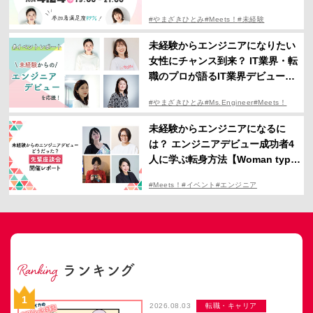
oman type×Ms.Engineerイベン
#やまざきひとみ
#Meets！
#未経験
トレポート】
#イベント
#エンジニア
未経験からエンジニアになりたい
女性にチャンス到来？ IT業界・転
職のプロが語るIT業界デビューの
すすめ／アクセンチュア×Waffle×
#やまざきひとみ
#Ms.Engineer
#Meets！
Ms.Engineer×女の転職type
#イベント
#エンジニア
未経験からエンジニアになるに
は？ エンジニアデビュー成功者4
人に学ぶ転身方法【Woman type
Meets！】
#Meets！
#イベント
#エンジニア
2026.08.03
転職・キャリア