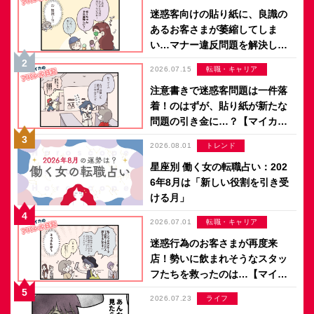
迷惑客向けの貼り紙に、良識の
あるお客さまが萎縮してしま
い…マナー違反問題を解決した
のは意外なアイデア？【マイカ
2026.07.15
転職・キャリア
のアパレル日記 by ぼのこ】
注意書きで迷惑客問題は一件落
着！のはずが、貼り紙が新たな
問題の引き金に…？【マイカの
アパレル日記 by ぼのこ】
2026.08.01
トレンド
星座別 働く女の転職占い：202
6年8月は「新しい役割を引き受
ける月」
2026.07.01
転職・キャリア
迷惑行為のお客さまが再度来
店！勢いに飲まれそうなスタッ
フたちを救ったのは…【マイカ
のアパレル日記 by ぼのこ】
2026.07.23
ライフ