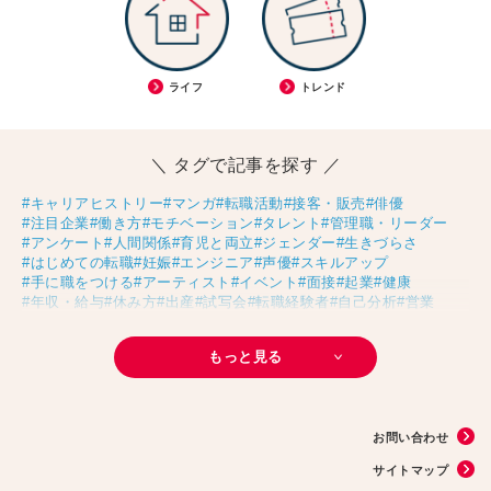
ライフ
トレンド
＼ タグで記事を探す ／
#キャリアヒストリー
#マンガ
#転職活動
#接客・販売
#俳優
#注目企業
#働き方
#モチベーション
#タレント
#管理職・リーダー
#アンケート
#人間関係
#育児と両立
#ジェンダー
#生きづらさ
#はじめての転職
#妊娠
#エンジニア
#声優
#スキルアップ
#手に職をつける
#アーティスト
#イベント
#面接
#起業
#健康
#年収・給与
#休み方
#出産
#試写会
#転職経験者
#自己分析
#営業
#転職ニュース
#未経験
#結婚
#芸人
#リスキリング
#アスリート
#子育て
#30代の転職
#Meets！
#チームビルディング
#お金
もっと見る
#リモートワーク
#パラレルキャリア
#D＆I
#大木亜希子
#Ms.Engineer
#生産性アップ
#恋愛
#不妊治療
#人事
#アナウンサー
#AI
#やまざきひとみ
#スタートアップ
#まんきつ
#事務
#地方移住
#40代の転職
#書類選考
#政治
#インサイドセールス
#占い
#副業
お問い合わせ
#フリーランス
#サイン本
#横浜市交通局
#資格
#英語
#タスク管理
#国際女性デー
#メルカリ
#読書
#源氏物語
#販売
#落語家
#熱中症
サイトマップ
#中野円佳
#生理