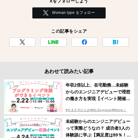
Xをフォローしよう
Woman type をフォロー
この記事をシェア
あわせて読みたい記事
年収2倍以上、在宅勤務…未経験
からのエンジニアデビューで理想
の働き方を実現【イベント開催レ
ポート】
#やまざきひとみ
#Ms.Engineer
#Meets！
#イベント
#エンジニア
未経験からのエンジニアデビュー
って実際どうなの？ 成功者3人の
体験談に学ぶ【満足度は89％！W