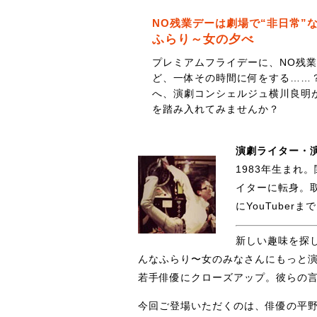
NO残業デーは劇場で“非日常”
ふらり～女の夕べ
プレミアムフライデーに、NO残
ど、一体その時間に何をする……
へ、演劇コンシェルジュ横川良明
を踏み入れてみませんか？
演劇ライター・
1983年生まれ
イターに転身。
にYouTube
新しい趣味を探
んなふらり〜女のみなさんにもっと
若手俳優にクローズアップ。彼らの
今回ご登場いただくのは、俳優の平