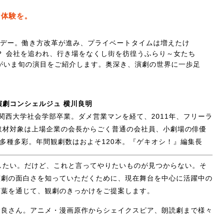
な体験を。
業デー。働き方改革が進み、プライベートタイムは増えたけ
？ 会社を追われ、行き場をなくし街を彷徨うふらり～女たち
がいま旬の演目をご紹介します。奥深き、演劇の世界に一歩足
演劇コンシェルジュ 横川良明
。関西大学社会学部卒業。ダメ営業マンを経て、2011年、フリーラ
取材対象は上場企業の会長からごく普通の会社員、小劇場の俳優
rまで多種多彩。年間観劇数はおよそ120本。『ゲキオシ！』編集長
したい。だけど、これと言ってやりたいものが見つからない。そ
演劇の面白さを知っていただくために、現在舞台を中心に活躍中の
言葉を通じて、観劇のきっかけをご提案します。
野良さん。アニメ・漫画原作からシェイクスピア、朗読劇まで様々