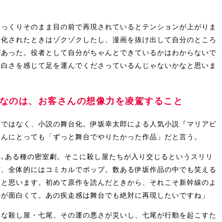
そっくりそのまま目の前で再現されているとテンションが上がりま
写化されたときはゾクゾクしたし、漫画を抜け出して自分のところ
があった。役者として自分がちゃんとできているかはわからないで
面白さを感じて足を運んでくださっているんじゃないかなと思いま
なのは、お客さんの想像力を凌駕すること
画ではなく、小説の舞台化。伊坂幸太郎による人気小説『マリアビ
さんにとっても「ずっと舞台でやりたかった作品」だと言う。
､ある種の密室劇。そこに殺し屋たちが入り交じるというスリリ
ど、全体的にはコミカルでポップ。数ある伊坂作品の中でも笑える
だと思います。初めて原作を読んだときから、それこそ新幹線のよ
のが面白くて。あの疾走感は舞台でも絶対に再現したいですね」
運な殺し屋・七尾。その運の悪さが災いし、七尾が行動を起こすた