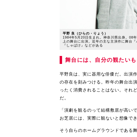
平野 良（ひらの・りょう）
1984年5月20日生まれ。神奈川県出身。
上の舞台に出演。近年の主な主演作に舞台『
『しゃばけ』などがある
舞台には、自分の観たいも
平野良は、実に器用な俳優だ。出演
の存在を刻みつける。昨年の舞台出演
ったく消費されることはない。それ
だ。
「演劇を観るのって結構敷居が高い
お芝居には、実際に観ないと想像で
そう自らのホームグラウンドである