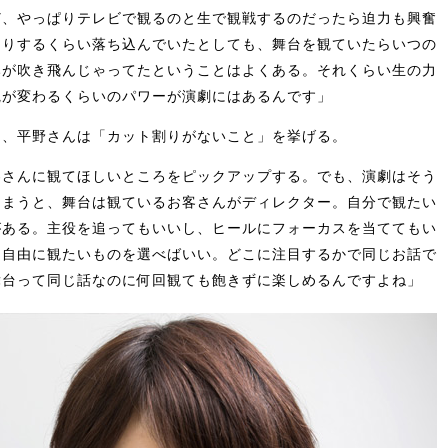
ど、やっぱりテレビで観るのと生で観戦するのだったら迫力も興奮
くりするくらい落ち込んでいたとしても、舞台を観ていたらいつの
みが吹き飛んじゃってたということはよくある。それくらい生の力
観が変わるくらいのパワーが演劇にはあるんです」
て、平野さんは「カット割りがないこと」を挙げる。
客さんに観てほしいところをピックアップする。でも、演劇はそう
しまうと、舞台は観ているお客さんがディレクター。自分で観たい
がある。主役を追ってもいいし、ヒールにフォーカスを当ててもい
ら自由に観たいものを選べばいい。どこに注目するかで同じお話で
舞台って同じ話なのに何回観ても飽きずに楽しめるんですよね」