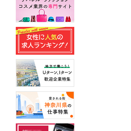
#エンジニア
#声優
#スキルアップ
#手に職をつける
#アーティスト
#イベント
#面接
#起業
#健康
#年収・給与
#休み方
#出産
#試写会
#転職経験者
#自己分析
#営業
#転職ニュース
#未経験
#結婚
#芸人
#リスキリング
#アスリート
#子育て
#30代の転職
#Meets！
#チームビルディング
#お金
#リモートワーク
#パラレルキャリア
#D＆I
#大木亜希子
#Ms.Engineer
#生産性アップ
#恋愛
#不妊治療
#人事
#アナウンサー
#やまざきひとみ
#AI
#スタートアップ
#まんきつ
#事務
#地方移住
#40代の転職
#書類選考
#政治