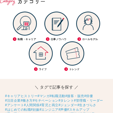
転職・キャリア
仕事ノウハウ
ロールモデル
ライフ
トレンド
＼ タグで記事を探す ／
#キャリアヒストリー
#マンガ
#転職活動
#接客・販売
#俳優
#注目企業
#働き方
#モチベーション
#タレント
#管理職・リーダー
#アンケート
#人間関係
#育児と両立
#ジェンダー
#生きづらさ
#はじめての転職
#妊娠
#エンジニア
#声優
#スキルアップ