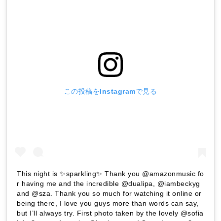
この投稿をInstagramで見る
This night is ✨sparkling✨ Thank you @amazonmusic fo
r having me and the incredible @dualipa, @iambeckyg
and @sza. Thank you so much for watching it online or
being there, I love you guys more than words can say,
but I’ll always try. First photo taken by the lovely @sofia