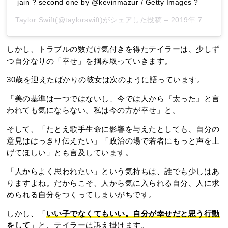
jain ? second one by @kevinmazur / Getty Images ?
Taylor Swift
(@taylorswift)がシェアした投稿 –
2019年 7月月11日午前12時19分PDT
しかし、トラブルの数だけ気付きを得たテイラーは、少しず
つ自分なりの「幸せ」を掴み取っていきます。
30歳を迎えたばかりの彼女は次のように語っています。
「美の基準は一つではないし、今では人から『太った』と言
われても気にならない。私は今の方が幸せ」と。
そして、「たとえ歌手生命に影響を与えたとしても、自分の
意見ははっきり伝えたい」「政治の場で若者にもっと声を上
げてほしい」とも言及しています。
「人からよく思われたい」という気持ちは、誰でも少しはあ
りますよね。だからこそ、人から気に入られる自分、人に求
められる自分をつくってしまいがちです。
しかし、「
いい子でなくてもいい。自分が幸せだと思う行動
をして
」と、テイラーは訴え掛けます。