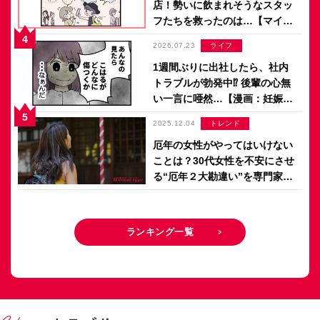
店！勢いに飲まれそうなスタッ
フたちを救ったのは…【マイカ
のアパレル日記 by ぼのこ】
2026.07.23
ライフ
1週間ぶりに出社したら、社内
トラブルが勃発中⁉ 後輩の心無
い一言に唖然…【漫画：妊娠し
ないのは、誰のせい？】
2025.12.04
トレンド
厄年の女性がやってはいけない
ことは？30代女性を不安にさせ
る“厄年２大勘違い”を専門家が
解説【2026年版厄年早見表付
き】
ランキング一覧