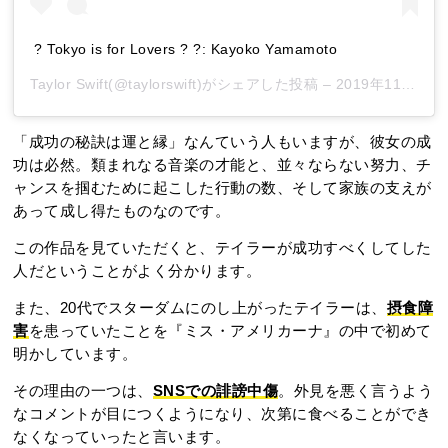
? Tokyo is for Lovers ? ?: Kayoko Yamamoto
Taylor Swift
(@taylorswift)がシェアした投稿 –
2019年11月月6日午後4時20分PST
「成功の秘訣は運と縁」なんていう人もいますが、彼女の成
功は必然。類まれなる音楽の才能と、並々ならない努力、チ
ャンスを掴むために起こした行動の数、そして家族の支えが
あって成し得たものなのです。
この作品を見ていただくと、テイラーが成功すべくしてした
人だということがよく分かります。
また、20代でスターダムにのし上がったテイラーは、
摂食障
害
を患っていたことを『ミス・アメリカーナ』の中で初めて
明かしています。
その理由の一つは、
SNSでの誹謗中傷
。外見を悪く言うよう
なコメントが目につくようになり、次第に食べることができ
なくなっていったと言います。