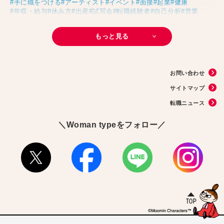
#手に職をつける
#アーティスト
#イベント
#面接
#起業
#健康
#年収・給与
#休み方
#出産
#試写会
#転職経験者
#自己分析
#営業
#転職ニュース
#未経験
#結婚
#芸人
#リスキリング
#アスリート
#子育て
#30代の転職
#Meets！
#チームビルディング
#お金
もっと見る
#リモートワーク
#パラレルキャリア
#D＆I
#大木亜希子
#Ms.Engineer
#生産性アップ
#恋愛
#不妊治療
#人事
#アナウンサー
#AI
#やまざきひとみ
#スタートアップ
#まんきつ
#事務
#地方移住
#40代の転職
#書類選考
#政治
#インサイドセールス
#占い
#副業
お問い合わせ
#フリーランス
#サイン本
#横浜市交通局
#資格
#英語
#タスク管理
#国際女性デー
#メルカリ
#読書
#源氏物語
#販売
#落語家
#熱中症
サイトマップ
#中野円佳
#生理
転職ニュース
＼Woman typeをフォロー／