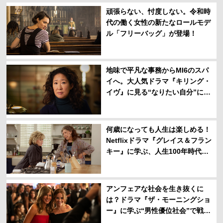
頑張らない、忖度しない。令和時
代の働く女性の新たなロールモデ
ル「フリーバッグ」が登場！
地味で平凡な事務からMI6のスパ
イへ。大人気ドラマ『キリング・
イヴ』に見る“なりたい自分”にな
ることを諦めなかった女の人生
何歳になっても人生は楽しめる！
Netflixドラマ『グレイス＆フラン
キー』に学ぶ、人生100年時代の
ハッピー哲学
アンフェアな社会を生き抜くに
は？ドラマ『ザ・モーニングショ
ー』に学ぶ“男性優位社会”で戦う
女性のタフネス