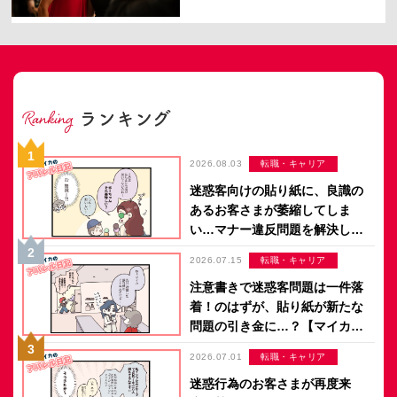
2026.08.03
転職・キャリア
迷惑客向けの貼り紙に、良識の
あるお客さまが萎縮してしま
い…マナー違反問題を解決した
のは意外なアイデア？【マイカ
2026.07.15
転職・キャリア
のアパレル日記 by ぼのこ】
注意書きで迷惑客問題は一件落
着！のはずが、貼り紙が新たな
問題の引き金に…？【マイカの
アパレル日記 by ぼのこ】
2026.07.01
転職・キャリア
迷惑行為のお客さまが再度来