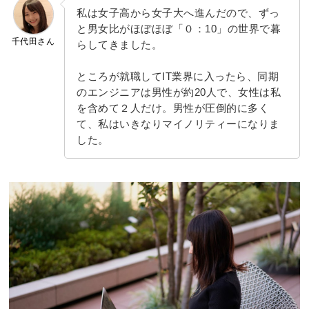
私は女子高から女子大へ進んだので、ずっ
と男女比がほぼほぼ「０：10」の世界で暮
千代田さん
らしてきました。
ところが就職してIT業界に入ったら、同期
のエンジニアは男性が約20人で、女性は私
を含めて２人だけ。男性が圧倒的に多く
て、私はいきなりマイノリティーになりま
した。