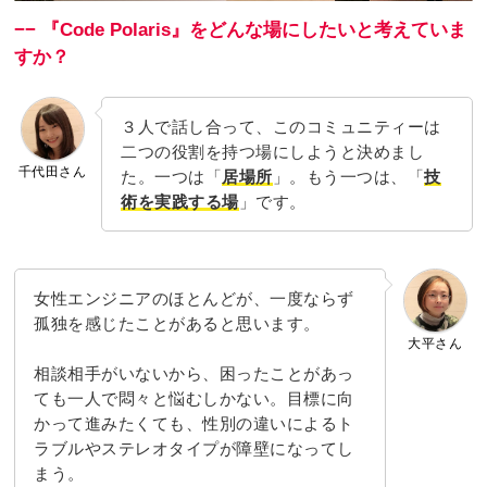
−− 『Code Polaris』をどんな場にしたいと考えていま
すか？
３人で話し合って、このコミュニティーは
二つの役割を持つ場にしようと決めまし
千代田さん
た。一つは「
居場所
」。もう一つは、「
技
術を実践する場
」です。
女性エンジニアのほとんどが、一度ならず
孤独を感じたことがあると思います。
大平さん
相談相手がいないから、困ったことがあっ
ても一人で悶々と悩むしかない。目標に向
かって進みたくても、性別の違いによるト
ラブルやステレオタイプが障壁になってし
まう。