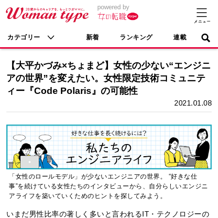
powered by
カテゴリー
新着
ランキング
連載
【大平かづみ×ちょまど】女性の少ない“エンジニ
アの世界”を変えたい。女性限定技術コミュニテ
ィー『Code Polaris』の可能性
2021.01.08
「女性のロールモデル」が少ないエンジニアの世界。 “好きな仕
事”を続けている女性たちのインタビューから、自分らしいエンジニ
アライフを築いていくためのヒントを探してみよう。
いまだ男性比率の著しく多いと言われるIT・テクノロジーの