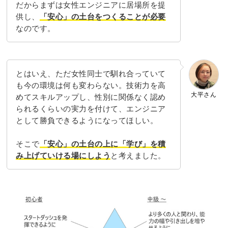
だからまずは女性エンジニアに居場所を提
供し、
「安心」の土台をつくることが必要
なのです。
とはいえ、ただ女性同士で馴れ合っていて
も今の環境は何も変わらない。技術力を高
大平さん
めてスキルアップし、性別に関係なく認め
られるくらいの実力を付けて、エンジニア
として勝負できるようになってほしい。
そこで
「安心」の土台の上に「学び」を積
み上げていける場にしよう
と考えました。