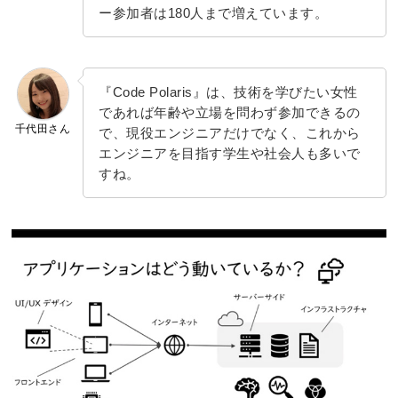
ー参加者は180人まで増えています。
『Code Polaris』は、技術を学びたい女性
であれば年齢や立場を問わず参加できるの
千代田さん
で、現役エンジニアだけでなく、これから
エンジニアを目指す学生や社会人も多いで
すね。