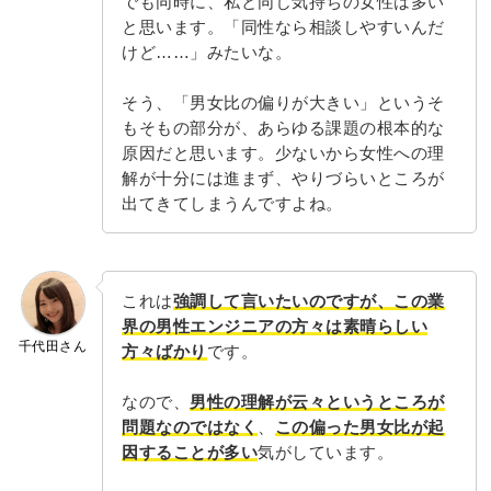
でも同時に、私と同じ気持ちの女性は多い
と思います。「同性なら相談しやすいんだ
けど……」みたいな。
そう、「男女比の偏りが大きい」というそ
もそもの部分が、あらゆる課題の根本的な
原因だと思います。少ないから女性への理
解が十分には進まず、やりづらいところが
出てきてしまうんですよね。
これは
強調して言いたいのですが、この業
界の男性エンジニアの方々は素晴らしい
千代田さん
方々ばかり
です。
なので、
男性の理解が云々というところが
問題なのではなく
、
この偏った男女比が起
因することが多い
気がしています。