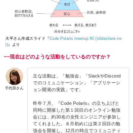
大平さん作成スライド『
Code Polaris meetup #2 (slideshare.ne
t)
』より
−−現在はどのような活動をしているのですか？
主な活動は、「勉強会」「SlackやDiscord
でのコミュニケーション」「アプリケーシ
千代田さん
ョン開発の実践」です。
昨年７月、『Code Polaris』の立ち上げと
同時に開催した第１回目のオンライン勉強
会には、約30名の女性エンジニアが参加し
てくれました。８月初めには第２回目の勉
強会を開催し、12月の時点でコミュニティ