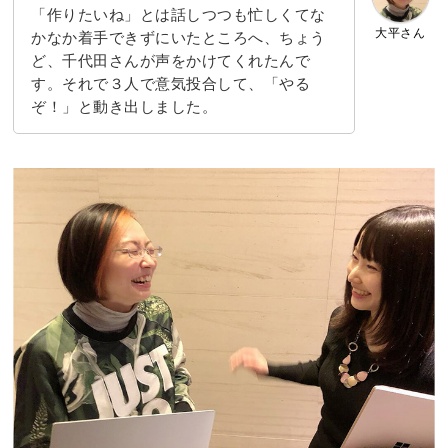
「作りたいね」とは話しつつも忙しくてな
大平さん
かなか着手できずにいたところへ、ちょう
ど、千代田さんが声をかけてくれたんで
す。それで３人で意気投合して、「やる
ぞ！」と動き出しました。