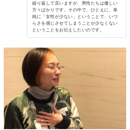
繰り返して言いますが、男性たちは優しい
方々ばかりです。その中で、ひとえに、単
純に「女性が少ない」ということで、いづ
らさを感じさせてしまうことが少なくない
ということをお伝えしたいのです。