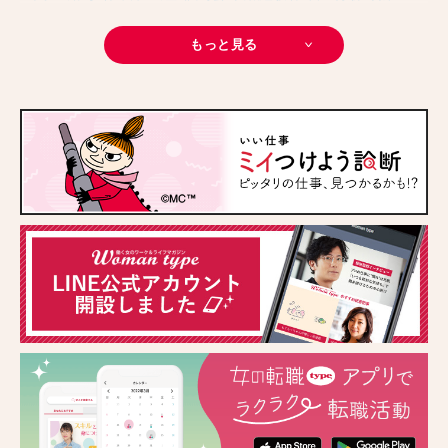
#転職ニュース
#未経験
#結婚
#芸人
#リスキリング
#アスリート
#子育て
#30代の転職
#Meets！
#チームビルディング
#お金
もっと見る
#リモートワーク
#パラレルキャリア
#D＆I
#大木亜希子
#Ms.Engineer
#生産性アップ
#恋愛
#不妊治療
#人事
#アナウンサー
#AI
#やまざきひとみ
#スタートアップ
#まんきつ
#事務
#地方移住
#40代の転職
#書類選考
#政治
#インサイドセールス
#占い
#副業
#フリーランス
#サイン本
#横浜市交通局
#資格
#英語
#タスク管理
#国際女性デー
#メルカリ
#読書
#源氏物語
#販売
#落語家
#熱中症
#中野円佳
#生理