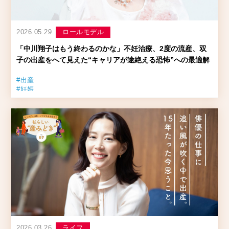
2026.05.29
ロールモデル
「中川翔子はもう終わるのかな」不妊治療、2度の流産、双
子の出産をへて見えた“キャリアが途絶える恐怖”への最適解
#出産
#妊娠
#育児と両立
#タレント
#キャリアヒストリー
2026.03.26
ライフ