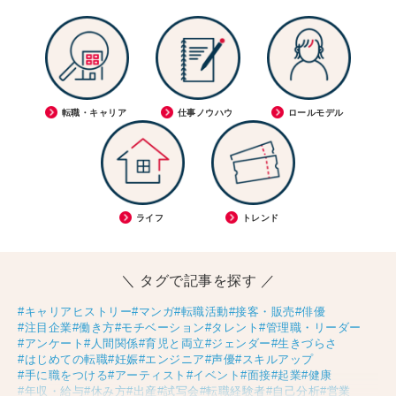
転職・キャリア
仕事ノウハウ
ロールモデル
ライフ
トレンド
＼ タグで記事を探す ／
#キャリアヒストリー
#マンガ
#転職活動
#接客・販売
#俳優
#注目企業
#働き方
#モチベーション
#タレント
#管理職・リーダー
#アンケート
#人間関係
#育児と両立
#ジェンダー
#生きづらさ
#はじめての転職
#妊娠
#エンジニア
#声優
#スキルアップ
#手に職をつける
#アーティスト
#イベント
#面接
#起業
#健康
#年収・給与
#休み方
#出産
#試写会
#転職経験者
#自己分析
#営業