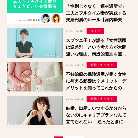
「性別じゃなく、適材適所で」
主夫とフルタイム妻が実践する
夫婦円満のルール【河内瞬夫
妻】
2022.04.07
ライフ
スプツニ子！が語る「女性活躍
は逆差別」という考え方が大間
違いな理由。構造的差別を無視
する日本社会の盲点
2022.03.15
転職・キャリア
不妊治療の保険適用が働く女性
に与える影響は？メリット・デ
メリットを知ってこれからのラ
イフプランを考える
2022.02.15
転職・キャリア
結婚、出産…いつするか分から
ないのにキャリアプランなんて
立てられない！ 迷ったときに試
したい三つの行動