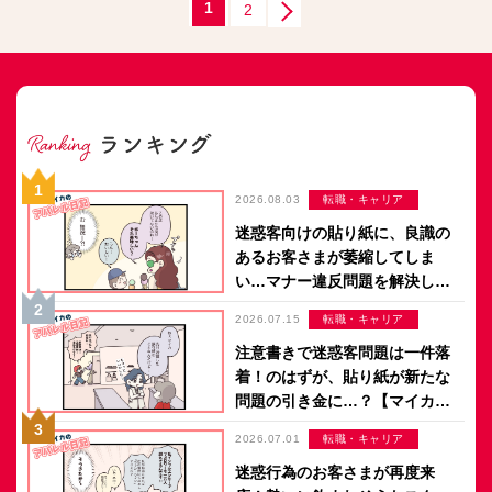
1
2
2026.08.03
転職・キャリア
迷惑客向けの貼り紙に、良識の
あるお客さまが萎縮してしま
い…マナー違反問題を解決した
のは意外なアイデア？【マイカ
2026.07.15
転職・キャリア
のアパレル日記 by ぼのこ】
注意書きで迷惑客問題は一件落
着！のはずが、貼り紙が新たな
問題の引き金に…？【マイカの
アパレル日記 by ぼのこ】
2026.07.01
転職・キャリア
迷惑行為のお客さまが再度来