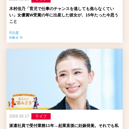
木村佳乃「育児で仕事のチャンスを逃しても焦らなくてい
い」女優賞W受賞の年に出産した彼女が、15年たった今思う
こと
#出産
#働き方
#俳優
#キャリアヒストリー
2026.03.17
ライフ
派遣社員で受付業務11年→起業直後に妊娠発覚。それでも私