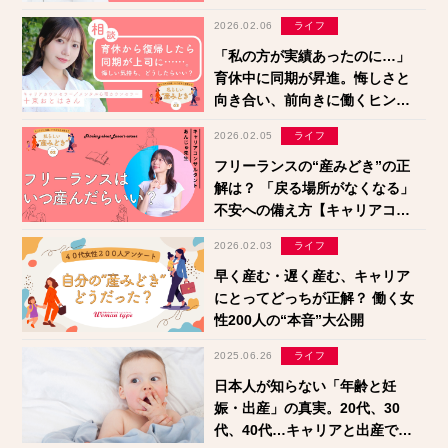
ホント
2026.02.06
ライフ
「私の方が実績あったのに…」
育休中に同期が昇進。悔しさと
向き合い、前向きに働くヒント
【十束おとは】
2026.02.05
ライフ
フリーランスの“産みどき”の正
解は？ 「戻る場所がなくなる」
不安への備え方【キャリアコン
サルタント・あんじゅ先生】
2026.02.03
ライフ
早く産む・遅く産む、キャリア
にとってどっちが正解？ 働く女
性200人の“本音”大公開
2025.06.26
ライフ
日本人が知らない「年齢と妊
娠・出産」の真実。20代、30
代、40代…キャリアと出産で後