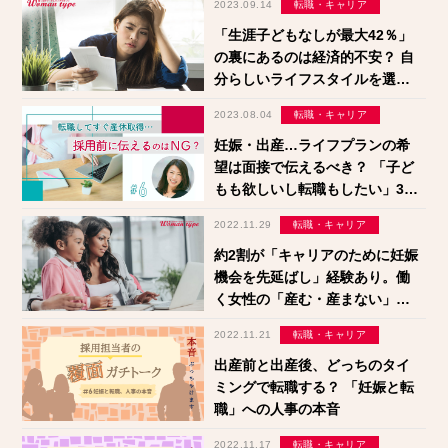
2023.09.14
転職・キャリア
「生涯子どもなしが最大42％」
の裏にあるのは経済的不安？ 自
分らしいライフスタイルを選択
するために今できる三つのこと
2023.08.04
転職・キャリア
妊娠・出産…ライフプランの希
望は面接で伝えるべき？ 「子ど
もも欲しいし転職もしたい」30
代女性の葛藤
2022.11.29
転職・キャリア
約2割が「キャリアのために妊娠
機会を先延ばし」経験あり。働
く女性の「産む・産まない」
「卵子凍結」事情【755名アンケ
2022.11.21
転職・キャリア
ート】
出産前と出産後、どっちのタイ
ミングで転職する？ 「妊娠と転
職」への人事の本音
2022.11.17
転職・キャリア