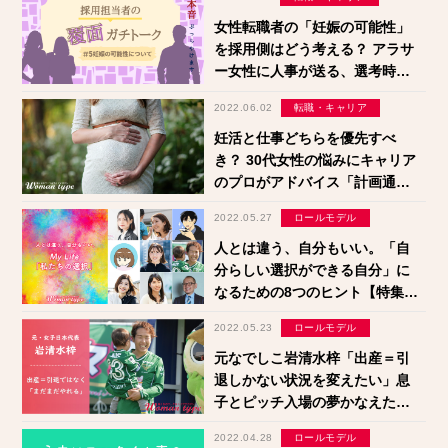
女性転職者の「妊娠の可能性」
を採用側はどう考える？ アラサ
ー女性に人事が送る、選考時の
心構え
2022.06.02
転職・キャリア
妊活と仕事どちらを優先すべ
き？ 30代女性の悩みにキャリア
のプロがアドバイス「計画通り
にいかない前提で行動を」
2022.05.27
ロールモデル
人とは違う、自分もいい。「自
分らしい選択ができる自分」に
なるための8つのヒント【特集：
My Life「私たちの選択」まと
2022.05.23
ロールモデル
め】
元なでしこ岩清水梓「出産＝引
退しかない状況を変えたい」息
子とピッチ入場の夢かなえたマ
マプロWEリーガーが語った使命
2022.04.28
ロールモデル