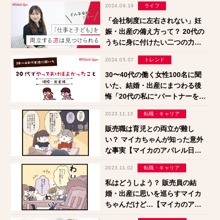
2024.09.19
ライフ
「会社制度に左右されない」妊
娠・出産の備え方って？ 20代の
うちに身に付けたい二つの力
【矢澤麻里子】
2024.05.07
トレンド
30〜40代の働く女性100名に聞
いた、結婚・出産にまつわる後
悔「20代の私に“パートナーを選
ぶ眼力”があれば…」
2023.11.13
転職・キャリア
販売職は育児との両立が難し
い？ マイカちゃんが知った意外
な事実【マイカのアパレル日記
by ぼのこ】
2023.11.02
転職・キャリア
私はどうしよう？ 販売員の結
婚・出産に思いを巡らすマイカ
ちゃんだけど…【マイカのアパ
レル日記 by ぼのこ】