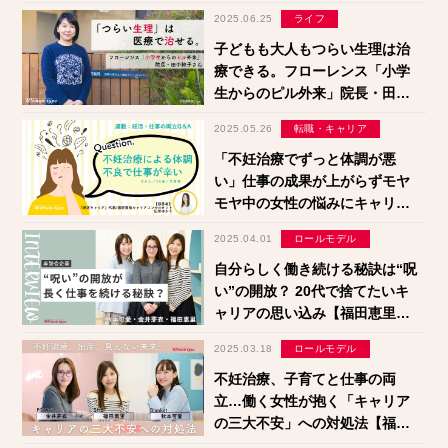
悔しないための妊活知識【国立
2025.06.25
ライフ
成育医療研究センター医師監
修】
子どもも大人もつらい生理は治
療できる。フローレンス「小学
生からのピル外来」院長・田中
純子さんが語る我慢への後悔
2025.05.26
転職・キャリア
「不妊治療でずっと体調が悪
い」仕事の成果が上がらずモヤ
モヤ中の女性の悩みにキャリア
コンサルタントが回答【妊活＆
2025.04.01
ロールモデル
仕事の両立Q＆A】
自分らしく働き続ける秘訣は“呪
い”の開放？ 20代で捨てたいキ
ャリアの思い込み【福田恵里・
金井芽衣・秋本可愛】
2025.03.18
ロールモデル
不妊治療、子育てと仕事の両
立…働く女性が抱く「キャリア
の三大不安」への対処法【福田
恵里・金井芽衣・秋本可愛】