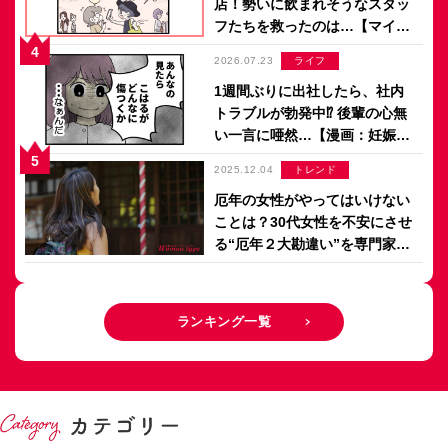
店！勢いに飲まれそうなスタッ
フたちを救ったのは…【マイカ
のアパレル日記 by ぼのこ】
2026.07.23
ライフ
1週間ぶりに出社したら、社内
トラブルが勃発中⁉ 後輩の心無
い一言に唖然…【漫画：妊娠し
ないのは、誰のせい？】
2025.12.04
トレンド
厄年の女性がやってはいけない
ことは？30代女性を不安にさせ
る“厄年２大勘違い”を専門家が
解説【2026年版厄年早見表付
き】
ランキング一覧