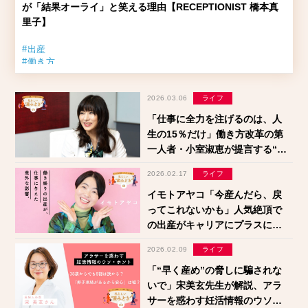
が「結果オーライ」と笑える理由【RECEPTIONIST 橋本真
里子】
#出産
#働き方
#キャリアヒストリー
2026.03.06
ライフ
「仕事に全力を注げるのは、人
生の15％だけ」働き方改革の第
一人者・小室淑恵が提言する“い
つ産むか”よりも大切なこと
2026.02.17
ライフ
イモトアヤコ「今産んだら、戻
ってこれないかも」人気絶頂で
の出産がキャリアにプラスにな
ったワケ
2026.02.09
ライフ
「“早く産め”の脅しに騙されな
いで」宋美玄先生が解説、アラ
サーを惑わす妊活情報のウソ・