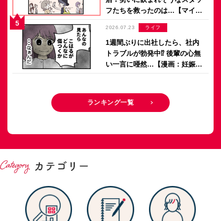
フたちを救ったのは…【マイカ
のアパレル日記 by ぼのこ】
2026.07.23
ライフ
1週間ぶりに出社したら、社内
トラブルが勃発中⁉ 後輩の心無
い一言に唖然…【漫画：妊娠し
ないのは、誰のせい？】
ランキング一覧