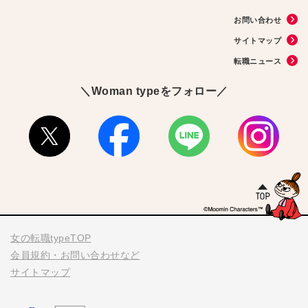
#40代の転職
#書類選考
#政治
#インサイドセールス
#占い
#副業
お問い合わせ
#フリーランス
#サイン本
#横浜市交通局
#資格
#英語
#タスク管理
#国際女性デー
#メルカリ
#読書
#源氏物語
#販売
#落語家
#熱中症
サイトマップ
#中野円佳
#生理
転職ニュース
＼Woman typeをフォロー／
女の転職typeTOP
会員規約・お問い合わせなど
サイトマップ