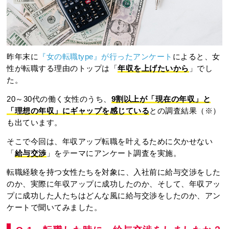
昨年末に
『女の転職type』が行ったアンケート
によると、女
性が転職する理由のトップは「
年収を上げたいから
」でし
た。
20～30代の働く女性のうち、
9割以上が「現在の年収」と
「理想の年収」にギャップを感じている
との調査結果（※）
も出ています。
そこで今回は、年収アップ転職を叶えるために欠かせない
「
給与交渉
」をテーマにアンケート調査を実施。
転職経験を持つ女性たちを対象に、入社前に給与交渉をした
のか、実際に年収アップに成功したのか、そして、年収アッ
プに成功した人たちはどんな風に給与交渉をしたのか、アン
ケートで聞いてみました。