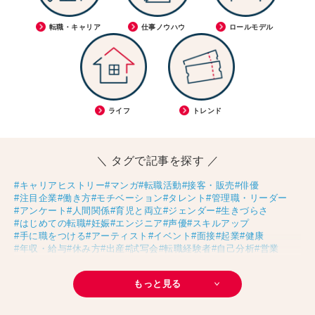
転職・キャリア
仕事ノウハウ
ロールモデル
ライフ
トレンド
＼ タグで記事を探す ／
#キャリアヒストリー
#マンガ
#転職活動
#接客・販売
#俳優
#注目企業
#働き方
#モチベーション
#タレント
#管理職・リーダー
#アンケート
#人間関係
#育児と両立
#ジェンダー
#生きづらさ
#はじめての転職
#妊娠
#エンジニア
#声優
#スキルアップ
#手に職をつける
#アーティスト
#イベント
#面接
#起業
#健康
#年収・給与
#休み方
#出産
#試写会
#転職経験者
#自己分析
#営業
#転職ニュース
#未経験
#結婚
#芸人
#リスキリング
#アスリート
#子育て
#30代の転職
#Meets！
#チームビルディング
#お金
もっと見る
#リモートワーク
#パラレルキャリア
#D＆I
#大木亜希子
#Ms.Engineer
#生産性アップ
#恋愛
#不妊治療
#人事
#アナウンサー
#AI
#やまざきひとみ
#スタートアップ
#まんきつ
#事務
#地方移住