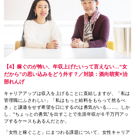
【4】稼ぐのが怖い、年収上げたいって言えない…“女
だから”の思い込みをどう外す？／対談：酒向萌実×治
部れんげ
キャリアアップは収入を上げることに直結しますが、「私は
管理職にふさわしい」「私はもっと給料をもらって然るべ
き」と謙遜をせず希望を口にするのは勇気がいる……。しか
し、“ちょっとの勇気”を出すことで生涯年収が６千万円アッ
プするケースもあるんだとか。
「女性と稼ぐこと」にまつわる課題について、女性キャリア