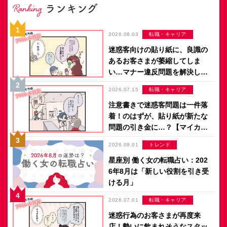
2026.08.03
転職・キャリア
迷惑客向けの貼り紙に、良識の
あるお客さまが萎縮してしま
い…マナー違反問題を解決した
のは意外なアイデア？【マイカ
2026.07.15
転職・キャリア
のアパレル日記 by ぼのこ】
注意書きで迷惑客問題は一件落
着！のはずが、貼り紙が新たな
問題の引き金に…？【マイカの
アパレル日記 by ぼのこ】
2026.08.01
トレンド
星座別 働く女の転職占い：202
6年8月は「新しい役割を引き受
ける月」
2026.07.01
転職・キャリア
迷惑行為のお客さまが再度来
店！勢いに飲まれそうなスタッ