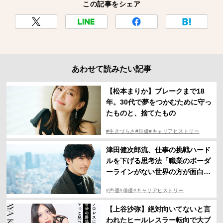
この記事をシェア
あわせて読みたい記事
【松本まりか】ブレークまで18
年。30代で夢をつかむために守っ
たものと、捨てたもの
#生きづらさ
#俳優
#キャリアヒストリー
津田健次郎流、仕事の挑戦ハード
ルを下げる思考法「職業のボーダ
ーラインがない世界の方が面白
い」
#声優
#俳優
#キャリアヒストリー
【上谷沙弥】絶対向いてないと言
われたヒールレスラー転向で大ブ