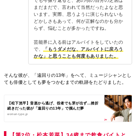
でも今振り返ると、あの頃の自分の芝居は
まだまだで、言われて当然だったよなと思
います。実際、思うように演じられないも
どかしさもあって、何が正解なのかも分か
らず、悩むことが多かったですね。
芸能界に入る前はアルバイトをしていたの
で、
「もうダメだな、アルバイトに戻ろう
かな」と思うことも何度もありました。
そんな彼が、「遠回りの13年」をへて、ミュージシャンとし
ても俳優としても夢をつかむまでの軌跡をたどりました。
【松下洸平】音楽から逃げ、役者でも芽が出ず…挫折
続きだった彼が「遠回りの13年」で掴んだ夢
woman-type.jp
【第2位・松本若菜】34歳まで飲食バイトと