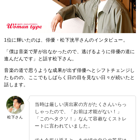
1位に輝いたのは、俳優・松下洸平さんのインタビュー。
「僕は音楽で芽が出なかったので、逃げるように俳優の道に
進んだんです」と話す松下さん。
音楽の道で思うような成果が出ず俳優へとシフトチェンジし
たものの、ここでもしばらく日の目を見ない日々が続いたと
話します。
当時は厳しい演出家の方がたくさんいらっ
しゃったので、「お前は才能がない！」
松下さん
「このヘタクソ！」なんて容赦なくストレ
ートに言われていました。