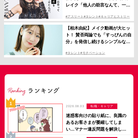
レイク「他人の助言なんて、一切
あてにならねえよ」
#アスリート
#タレント
#キャリアヒストリー
【柏木由紀】メイク動画が大ヒッ
ト！ 賛否両論でも「すっぴんの自
分」を発信し続けるシンプルな理
由
#タレント
#モチベーション
2026.08.03
転職・キャリア
迷惑客向けの貼り紙に、良識の
あるお客さまが萎縮してしま
い…マナー違反問題を解決した
のは意外なアイデア？【マイカ