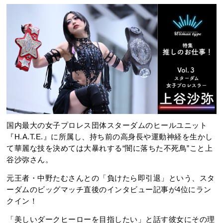
国内最大の女子プロレス団体スターダムのヒールユニット
『H.A.T.E.』に所属し、持ち前の高身長や運動神経を生かし
て華麗な技を決めては大暴れする“闇に落ちた不死鳥”こと上
谷沙弥さん。
元王者・中野たむさんとの「負けたら即引退」という、スタ
ーダムのビッグマッチ直後のインタビュー記事が4位にラン
クイン！
「美しいダークヒーローを目指したい」と話す彼女にその理