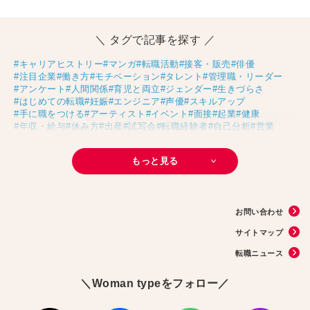
＼ タグで記事を探す ／
#キャリアヒストリー
#マンガ
#転職活動
#接客・販売
#俳優
#注目企業
#働き方
#モチベーション
#タレント
#管理職・リーダー
#アンケート
#人間関係
#育児と両立
#ジェンダー
#生きづらさ
#はじめての転職
#妊娠
#エンジニア
#声優
#スキルアップ
#手に職をつける
#アーティスト
#イベント
#面接
#起業
#健康
#年収・給与
#休み方
#出産
#試写会
#転職経験者
#自己分析
#営業
#転職ニュース
#未経験
#結婚
#芸人
#リスキリング
#アスリート
#子育て
#30代の転職
#Meets！
#チームビルディング
#お金
もっと見る
#リモートワーク
#パラレルキャリア
#D＆I
#大木亜希子
#Ms.Engineer
#生産性アップ
#恋愛
#不妊治療
#人事
#アナウンサー
#AI
#やまざきひとみ
#スタートアップ
#まんきつ
#事務
#地方移住
#40代の転職
#書類選考
#政治
#インサイドセールス
#占い
#副業
お問い合わせ
#フリーランス
#サイン本
#横浜市交通局
#資格
#英語
#タスク管理
#国際女性デー
#メルカリ
#読書
#源氏物語
#販売
#落語家
#熱中症
サイトマップ
#中野円佳
#生理
転職ニュース
＼Woman typeをフォロー／