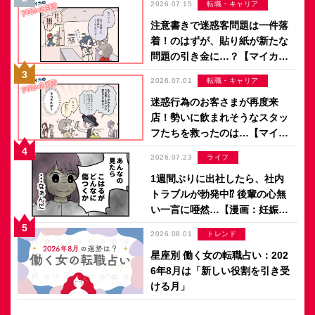
2026.07.15
転職・キャリア
のアパレル日記 by ぼのこ】
注意書きで迷惑客問題は一件落
着！のはずが、貼り紙が新たな
問題の引き金に…？【マイカの
アパレル日記 by ぼのこ】
2026.07.01
転職・キャリア
迷惑行為のお客さまが再度来
店！勢いに飲まれそうなスタッ
フたちを救ったのは…【マイカ
のアパレル日記 by ぼのこ】
2026.07.23
ライフ
1週間ぶりに出社したら、社内
トラブルが勃発中⁉ 後輩の心無
い一言に唖然…【漫画：妊娠し
ないのは、誰のせい？】
2026.08.01
トレンド
星座別 働く女の転職占い：202
6年8月は「新しい役割を引き受
ける月」