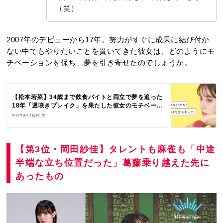
（笑）
2007年のデビューから17年。努力がすぐに成果に結び付か
ない中でもやりたいことを貫いてきた彼女は、どのようにモ
チベーションを保ち、夢を引き寄せたのでしょうか。
【松本若菜】34歳まで飲食バイトと両立で夢を追った
18年「遅咲きブレイク」を果たした彼女のモチベーシ
ョンの保ち方
woman-type.jp
【第3位・岡田紗佳】タレントも麻雀も「中途
半端な立ち位置だった」葛藤乗り越えた先に
あったもの