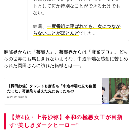
トとして何か特別なことができるわけでも
ない。
結局、
一度番組に呼ばれても、次につなが
らないことがほとんど
でした。
麻雀界からは「芸能人」、芸能界からは「麻雀プロ」。どち
らの世界にも属しきれないような、中途半端な感覚に苦しめ
られた岡田さんに訪れた転機とは──。
【岡田紗佳】タレントも麻雀も「中途半端な立ち位置
だった」葛藤乗り越えた先にあったもの
woman-type.jp
【第4位・上谷沙弥】令和の極悪女王が目指
す“美しきダークヒーロー”