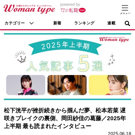
powered by
カテゴリー
新着
ランキング
連載
松下洸平が挫折続きから掴んだ夢、松本若菜 遅
咲きブレイクの裏側、岡田紗佳の葛藤／2025年
上半期 最も読まれたインタビュー
2025.06.18