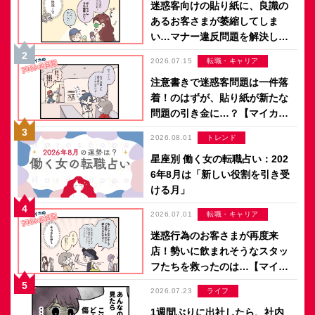
迷惑客向けの貼り紙に、良識の
あるお客さまが萎縮してしま
い…マナー違反問題を解決した
のは意外なアイデア？【マイカ
2026.07.15
転職・キャリア
のアパレル日記 by ぼのこ】
注意書きで迷惑客問題は一件落
着！のはずが、貼り紙が新たな
問題の引き金に…？【マイカの
アパレル日記 by ぼのこ】
2026.08.01
トレンド
星座別 働く女の転職占い：202
6年8月は「新しい役割を引き受
ける月」
2026.07.01
転職・キャリア
迷惑行為のお客さまが再度来
店！勢いに飲まれそうなスタッ
フたちを救ったのは…【マイカ
のアパレル日記 by ぼのこ】
2026.07.23
ライフ
1週間ぶりに出社したら、社内