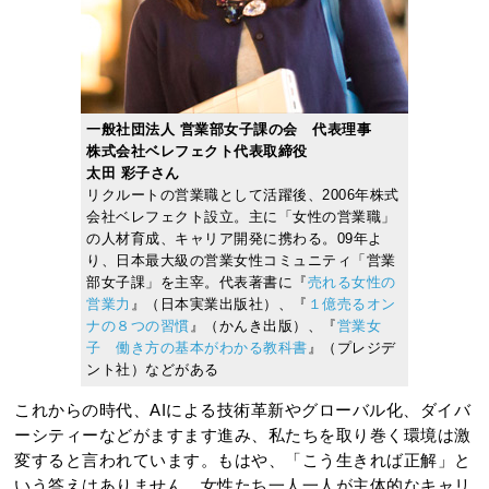
一般社団法人 営業部女子課の会 代表理事
株式会社ベレフェクト代表取締役
太田 彩子さん
リクルートの営業職として活躍後、2006年株式
会社ベレフェクト設立。主に「女性の営業職」
の人材育成、キャリア開発に携わる。09年よ
り、日本最大級の営業女性コミュニティ「営業
部女子課」を主宰。代表著書に『
売れる女性の
営業力
』（日本実業出版社）、『
１億売るオン
ナの８つの習慣
』（かんき出版）、『
営業女
子 働き方の基本がわかる教科書
』（プレジデ
ント社）などがある
これからの時代、AIによる技術革新やグローバル化、ダイバ
ーシティーなどがますます進み、私たちを取り巻く環境は激
変すると言われています。もはや、「こう生きれば正解」と
いう答えはありません。女性たち一人一人が主体的なキャリ