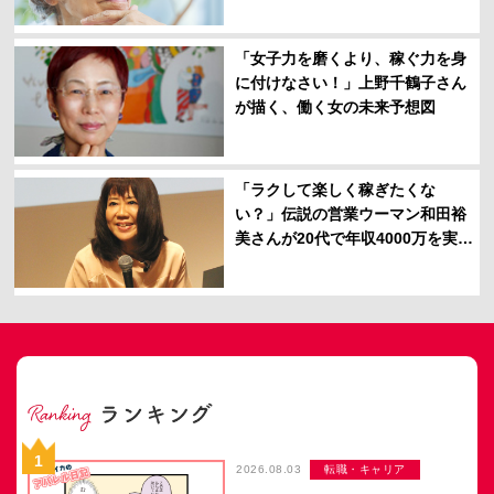
失でしかない」
「女子力を磨くより、稼ぐ力を身
に付けなさい！」上野千鶴子さん
が描く、働く女の未来予想図
「ラクして楽しく稼ぎたくな
い？」伝説の営業ウーマン和田裕
美さんが20代で年収4000万を実現
できたワケ
2026.08.03
転職・キャリア