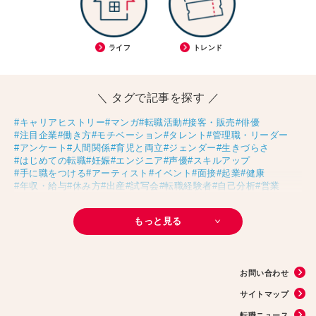
ライフ
トレンド
＼ タグで記事を探す ／
#キャリアヒストリー
#マンガ
#転職活動
#接客・販売
#俳優
#注目企業
#働き方
#モチベーション
#タレント
#管理職・リーダー
#アンケート
#人間関係
#育児と両立
#ジェンダー
#生きづらさ
#はじめての転職
#妊娠
#エンジニア
#声優
#スキルアップ
#手に職をつける
#アーティスト
#イベント
#面接
#起業
#健康
#年収・給与
#休み方
#出産
#試写会
#転職経験者
#自己分析
#営業
#転職ニュース
#未経験
#結婚
#芸人
#リスキリング
#アスリート
#子育て
#30代の転職
#Meets！
#チームビルディング
#お金
もっと見る
#リモートワーク
#パラレルキャリア
#D＆I
#大木亜希子
#Ms.Engineer
#生産性アップ
#恋愛
#不妊治療
#人事
#アナウンサー
#AI
#やまざきひとみ
#スタートアップ
#まんきつ
#事務
#地方移住
#40代の転職
#書類選考
#政治
#インサイドセールス
#占い
#副業
お問い合わせ
#フリーランス
#サイン本
#横浜市交通局
#資格
#英語
#タスク管理
#国際女性デー
#メルカリ
#読書
#源氏物語
#販売
#落語家
#熱中症
サイトマップ
#中野円佳
#生理
転職ニュース